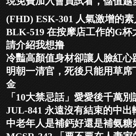
現免費加入會員試看，儲值越
(FHD) ESK-301 人氣激增的
BLK-519 在按摩店工作的
請介紹我想撸
冷豔高顏值身材卻讓人臉紅心
明朝一清官，死後只能用草席
金
「10大禁忌話」愛愛後千萬別說
JUL-841 永遠沒有結束的中
中老年人是補鈣好還是補氨糖