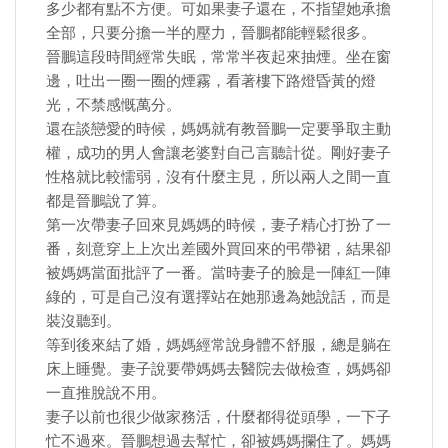
多少都有點不方便。可如果妻子還在，不指望她承擔
全部，只要分擔一半的壓力，晉鵬都能輕鬆很多。
晉鵬這段時間經常失眠，常常半夜起來抽煙。坐在窗
邊，吐出一圈一圈的煙霧，看著樓下路燈昏黃的燈
光，不禁感慨萬分。
還在談戀愛的時候，媽媽就有教晉鵬一定要爭取主動
權，成功的男人會讓老婆對自己言聽計從。剛好妻子
性格就比較懦弱，沒有什麼主見，所以兩人之間一直
都是晉鵬說了算。
第一次帶妻子回來見媽媽的時候，妻子精心打扮了一
番，刻意穿上上次出差國外買回來的弔帶裙，結果卻
被媽媽當面批評了一番。當時妻子的臉是一陣紅一陣
綠的，可是自己沒有選擇站在她那邊為她說話，而是
裝沒聽到。
等到後來結了婚，媽媽經常說身體不舒服，總是躺在
床上睡覺。妻子說要帶媽媽去醫院去做檢查，媽媽卻
一直推脫說不用。
妻子以前也很少做家務活，什麼都得從頭學，一下子
忙不過來。晉鵬想過去幫忙，卻被媽媽攔住了。媽媽