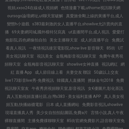
視頻,xxoo24在線成人視頻網
色情漫畫下載,uthome視訊聊天網
oursogo論壇網址,ut聊天室破解
真愛旅舍剛上線的黃播平台,成人
變態h小遊戲
s383最刺激的女人直播平台,showlive允許賣肉的直
播
69夫妻網同城,國外模特兒寫真
ut直播間平台,成人視訊
愛愛打
炮影院,四色網偷拍自拍
美女主播聊天室
成人的直播平台
免費試
看真人視訊
一夜情視訊後宮電影院,show live 影音聊天
85街
UT
美女視訊聊天室
視訊美女
金瓶梅影音視訊聊天室
免費午夜秀視
頻聊天室
金瓶梅影音視訊聊天室
showlive女神直播
視訊網紅
網
紅 直播 App
成人節目線上看
夫妻交友 聯誼
50歲以上交友
live173影音live秀-免費視訊
韓國真人直播間
撩妹金句2018
免費
視訊聊天室友
午夜秀房視頻聊天室,影音視訊
女€優圖片,彰化茶訊
真人互動視頻直播社區,台灣s383 - 美女福利直播 APP
真人美女視
頻互動,快播絲襪電影
日本 成人直播網站
免費影音視訊,showlive
現場直播真人秀
美少女自拍拍貼圖區,免費a片
言情小說,真人午夜
裸聊直播間
主播免費祼聊聊天室
85街官網免費影片,語音聊天室免
費房間
交友app
撩妺金句
聊色網站,都市言情小說
免費裸聊qq