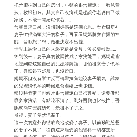
把晉鵬拉到自己的房間，小聲的跟晉鵬說：「教兒童
孩，教婦初來。其實自己沒病就是想讓你老婆自己做
家務，不能一開始就慣著。」
晉鵬目瞪口呆，沒想到媽媽是這個心思。看看廚房裡
妻子忙得滿頭大汗的樣子，再看看媽媽勝券在握的神
態，晉鵬想了想，最後決定不出聲。
世界上最愛自己的人終究還是父母，沒必要較勁……
等到後來，妻子真的被調教成了家務能手，媽媽還背
地裡到處炫耀自己的兒媳婦聽話。哪怕後來妻子懷孕
了，身體很不舒服，也沒鬆口。
媽媽不但沒有幫忙反而轉彎抹角地說妻子嬌氣，誰家
的兒媳婦懷孕的時候還會繼續上班賺錢。
那段時間妻子也經常跟晉鵬說自己很難受，還要做那
麼多家務活，有點吃不消了。剛好晉鵬也比較忙，晉
鵬就簡單安慰幾句，最後不了了之。
最後，妻子竟然流產了。
這一次的意外徹徹底底地改變了妻子。以前勤勤懇懇
的妻子不見了，從前逆來順受的他變得一切都無所