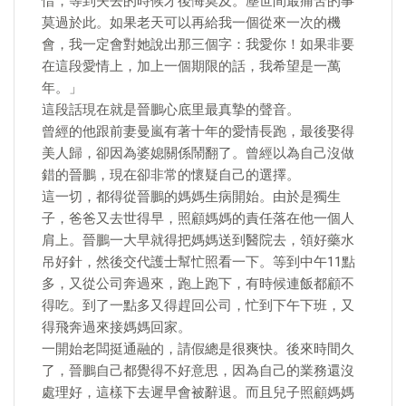
惜，等到失去的時候才後悔莫及。塵世間最痛苦的事
莫過於此。如果老天可以再給我一個從來一次的機
會，我一定會對她說出那三個字：我愛你！如果非要
在這段愛情上，加上一個期限的話，我希望是一萬
年。」
這段話現在就是晉鵬心底里最真摯的聲音。
曾經的他跟前妻曼嵐有著十年的愛情長跑，最後娶得
美人歸，卻因為婆媳關係鬧翻了。曾經以為自己沒做
錯的晉鵬，現在卻非常的懷疑自己的選擇。
這一切，都得從晉鵬的媽媽生病開始。由於是獨生
子，爸爸又去世得早，照顧媽媽的責任落在他一個人
肩上。晉鵬一大早就得把媽媽送到醫院去，領好藥水
吊好針，然後交代護士幫忙照看一下。等到中午11點
多，又從公司奔過來，跑上跑下，有時候連飯都顧不
得吃。到了一點多又得趕回公司，忙到下午下班，又
得飛奔過來接媽媽回家。
一開始老闆挺通融的，請假總是很爽快。後來時間久
了，晉鵬自己都覺得不好意思，因為自己的業務還沒
處理好，這樣下去遲早會被辭退。而且兒子照顧媽媽