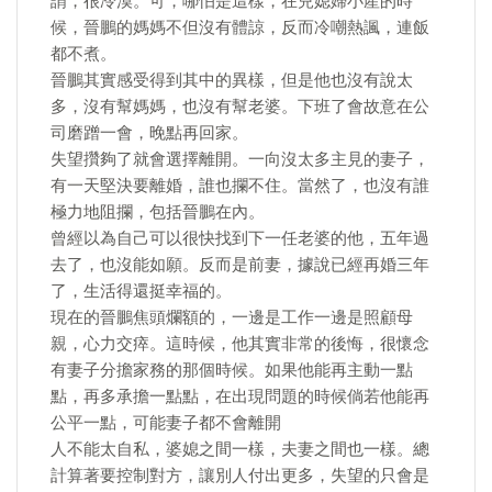
謂，很冷漠。可，哪怕是這樣，在兒媳婦小產的時
候，晉鵬的媽媽不但沒有體諒，反而冷嘲熱諷，連飯
都不煮。
晉鵬其實感受得到其中的異樣，但是他也沒有說太
多，沒有幫媽媽，也沒有幫老婆。下班了會故意在公
司磨蹭一會，晚點再回家。
失望攢夠了就會選擇離開。一向沒太多主見的妻子，
有一天堅決要離婚，誰也攔不住。當然了，也沒有誰
極力地阻攔，包括晉鵬在內。
曾經以為自己可以很快找到下一任老婆的他，五年過
去了，也沒能如願。反而是前妻，據說已經再婚三年
了，生活得還挺幸福的。
現在的晉鵬焦頭爛額的，一邊是工作一邊是照顧母
親，心力交瘁。這時候，他其實非常的後悔，很懷念
有妻子分擔家務的那個時候。如果他能再主動一點
點，再多承擔一點點，在出現問題的時候倘若他能再
公平一點，可能妻子都不會離開
人不能太自私，婆媳之間一樣，夫妻之間也一樣。總
計算著要控制對方，讓別人付出更多，失望的只會是