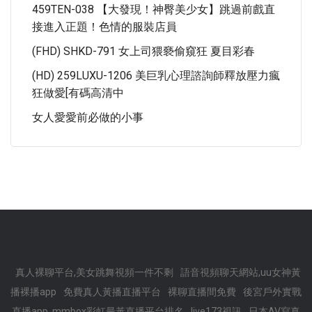
459TEN-038 【大發現！神臀美少女】跳過前戲直
接進入正題！色情的服裝店員
(FHD) SHKD-791 女上司猥褻偷窺狂 夏目彩春
(HD) 259LUXU-1206 美巨乳心理諮詢師釋放壓力瘋
狂做愛[有碼高清中
女人愛愛前必做的小事
真人裸聊平台,美女跳舞視頻一件不剩
語音視頻聊天網站,uu女神黃
播裸播app
免費真人黃播直播平台
裸聊直播間免費
後宮戶外實戰
直播app ,mmbox彩虹最黃直播平台排名
live173視訊
日本AV寫真