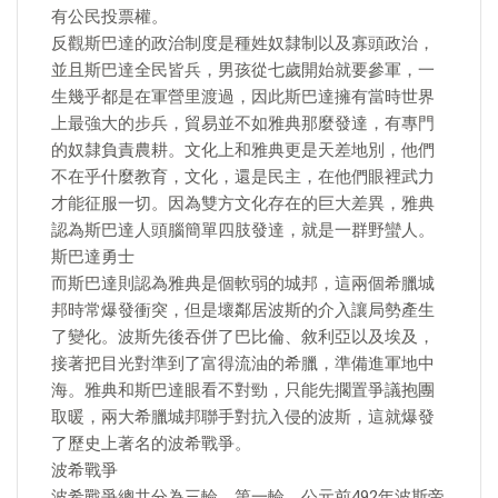
有公民投票權。
反觀斯巴達的政治制度是種姓奴隸制以及寡頭政治，
並且斯巴達全民皆兵，男孩從七歲開始就要參軍，一
生幾乎都是在軍營里渡過，因此斯巴達擁有當時世界
上最強大的步兵，貿易並不如雅典那麼發達，有專門
的奴隸負責農耕。文化上和雅典更是天差地別，他們
不在乎什麼教育，文化，還是民主，在他們眼裡武力
才能征服一切。因為雙方文化存在的巨大差異，雅典
認為斯巴達人頭腦簡單四肢發達，就是一群野蠻人。
斯巴達勇士
而斯巴達則認為雅典是個軟弱的城邦，這兩個希臘城
邦時常爆發衝突，但是壞鄰居波斯的介入讓局勢產生
了變化。波斯先後吞併了巴比倫、敘利亞以及埃及，
接著把目光對準到了富得流油的希臘，準備進軍地中
海。雅典和斯巴達眼看不對勁，只能先擱置爭議抱團
取暖，兩大希臘城邦聯手對抗入侵的波斯，這就爆發
了歷史上著名的波希戰爭。
波希戰爭
波希戰爭總共分為三輪，第一輪，公元前492年波斯帝