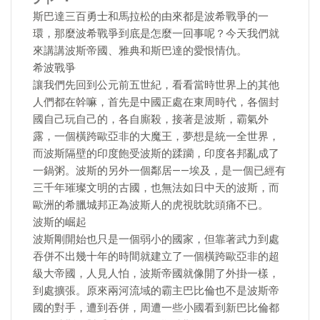
斯巴達三百勇士和馬拉松的由來都是波希戰爭的一
環，那麼波希戰爭到底是怎麼一回事呢？今天我們就
來講講波斯帝國、雅典和斯巴達的愛恨情仇。
希波戰爭
讓我們先回到公元前五世紀，看看當時世界上的其他
人們都在幹嘛，首先是中國正處在東周時代，各個封
國自己玩自己的，各自廝殺，接著是波斯，霸氣外
露，一個橫跨歐亞非的大魔王，夢想是統一全世界，
而波斯隔壁的印度飽受波斯的蹂躪，印度各邦亂成了
一鍋粥。波斯的另外一個鄰居——埃及，是一個已經有
三千年璀璨文明的古國，也無法如日中天的波斯，而
歐洲的希臘城邦正為波斯人的虎視眈眈頭痛不已。
波斯的崛起
波斯剛開始也只是一個弱小的國家，但靠著武力到處
吞併不出幾十年的時間就建立了一個橫跨歐亞非的超
級大帝國，人見人怕，波斯帝國就像開了外掛一樣，
到處擴張。原來兩河流域的霸主巴比倫也不是波斯帝
國的對手，遭到吞併，周遭一些小國看到新巴比倫都