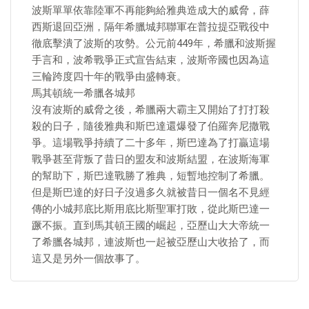
波斯單單依靠陸軍不再能夠給雅典造成大的威脅，薛
西斯退回亞洲，隔年希臘城邦聯軍在普拉提亞戰役中
徹底擊潰了波斯的攻勢。公元前449年，希臘和波斯握
手言和，波希戰爭正式宣告結束，波斯帝國也因為這
三輪跨度四十年的戰爭由盛轉衰。
馬其頓統一希臘各城邦
沒有波斯的威脅之後，希臘兩大霸主又開始了打打殺
殺的日子，隨後雅典和斯巴達還爆發了伯羅奔尼撒戰
爭。這場戰爭持續了二十多年，斯巴達為了打贏這場
戰爭甚至背叛了昔日的盟友和波斯結盟，在波斯海軍
的幫助下，斯巴達戰勝了雅典，短暫地控制了希臘。
但是斯巴達的好日子沒過多久就被昔日一個名不見經
傳的小城邦底比斯用底比斯聖軍打敗，從此斯巴達一
蹶不振。直到馬其頓王國的崛起，亞歷山大大帝統一
了希臘各城邦，連波斯也一起被亞歷山大收拾了，而
這又是另外一個故事了。