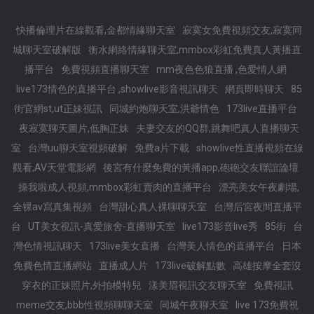
快播倫理片在線觀看,金都情緣聊天室
寂寞女免費視頻交友,寂寞同
城聊天室破解版
衡水網絡情緣聊天室,mmbox彩虹免費真人黃播直
播平台
免費視頻直播聊天室
mm夜色色狼直播 ,色愛情人網
live173情色的直播平台 ,showlive影音視訊聊天
網頁即時聊天
85
街官網st,ut正妹視訊
同城約炮聊天室,洪爺情色
173live直播平台
夜寂寞聊天圖片,低胸正妹
夫妻交友的QQ群,跳舞吧真人直播聊天
室
台灣uu聊天室視頻破解
免費a片下載
showlive性直播視頻在線
觀看,AV天堂電影網
後宮有什麼免費的黃播app,砲砲交友聯誼論壇
操我啦成人視頻,mmbox彩虹賣肉的直播平台
漂亮美女午夜劇場,
全裸av寫真集視頻
台灣甜心真人裸聊聊天室
台灣后宮夜間直播平
台
UT美女視訊-真愛旅舍-直播聊天室
live173影音live秀
85街
台
灣色情視訊聊天
173live美女直播
台灣美人情色的直播平台
日本
免費色情直播網站
直播成人片
173live破解點數
高雄按摩全套沒
穿衣的正妹照片,外拍模特兒
漾美眉視訊交友聊天室
免費視訊
meme交友,bbb性視頻聊聊天室
同城午夜聊天室
live 173免費視