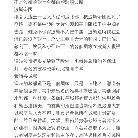
不是波斯的對手全都自願歸順波斯。
波斯帝國
接著大流士一世又入侵印度北部，把波斯帝國推向了
巔峰，要不是中亞的大片沙漠和高山阻擋了往中國的
去路，難免不保證波斯不入侵中國，波斯這時候在亞
洲已經沒有對手，歷史上亞非大陸的強國，巴比倫、
敘利亞、埃及和小亞細亞上的各個國家在波斯人眼裡
都不堪一擊。
這時波斯把眼光放到了歐洲，也就是希臘的各個城
邦，著名的波希戰爭就此拉開序幕。
希臘各城邦
當時的希臘還不是一個國家，只是一個地名，那邊有
無數個城邦，其中最出名的雅典和斯巴達，其他例如
米利都、科林斯、墨伽拉等城邦的實力都無法與雅典
和斯巴達媲美。而雅典和斯巴達這兩個希臘最強大的
城邦平常水火不容，雅典是希臘所有城邦中最富裕
的，並且在哲學、文學、藝術與數學領域有著非常大
的建樹，因為海上貿易發達，靠著貿易發了大財，雅
典的制度是奴隸制和民主並存，當時男性雅典公民擁