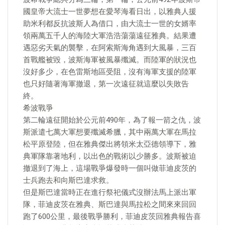
國皇帝大流士一世夢想在愛琴海看日出，以雅典人援
助米利都反抗波斯人為借口，由大流士一世的女婿率
領兩萬五千人的海陸大軍浩浩蕩蕩遠征雅典。結果遭
遇惡劣天氣的襲擊，在阿索斯海角遇到大風暴，三百
首戰艦被毀，波斯海軍被風暴殲滅。而陸軍的狀況也
沒好多少，在色雷斯地區受阻，沒有海軍支援的陸軍
也只好隨著海軍撤退，第一次遠征就這麼以失敗告
終。
希波戰爭
第二輪遠征開始於公元前490年，為了報一箭之仇，波
斯派遣七萬大軍想要殲滅希臘，其中兩萬大軍在馬拉
松平原登陸，但在雅典傑出將領米太亞德領導下，雅
典軍隊靠著地利，以出色的戰術以少勝多。波斯被迫
撤退到了海上，這場戰爭爆發時一個叫做菲迪皮茨的
士兵跑去和向斯巴達求救。
但是斯巴達當時正在進行祭祀儀式沒辦法馬上派出軍
隊，菲迪皮茨在雅典、斯巴達與馬拉松之間來來回回
跑了600公里，最後戰爭勝利，菲迪皮茨回雅典報告喜