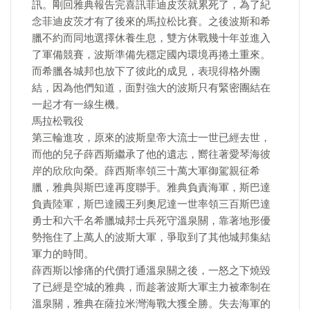
訊。剛回雅典報告完喜訊菲迪皮茨就累死了，為了紀
念菲迪皮茨才有了後來的馬拉松比賽。之後波斯和希
臘不約而同地選擇休養生息，雙方休戰幾十年並進入
了軍備競賽，波斯準備先穩定國內環境再捲土重來。
而希臘各城邦也放下了彼此的成見，表現得格外團
結，因為他們知道，面對強大的波斯只有緊密團結在
一起才有一線生機。
馬拉松戰役
第三輪進攻，原來的波斯皇帝大流士一世已經去世，
而他的兒子薛西斯繼承了他的遺志，嚮往著愛琴海彼
岸的欣欣向榮。薛西斯率領三十萬大軍御駕親征希
臘，雅典與斯巴達再度聯手。雅典負責海軍，斯巴達
負責陸軍，斯巴達國王列奧尼達一世率領三百斯巴達
勇士和六千名希臘城邦士兵死守溫泉關，靠著地形優
勢拖住了上萬人的波斯大軍，爭取到了其他城邦集結
軍力的時間。
薛西斯以慘痛的代價打通溫泉關之後，一怒之下燒毀
了已經是空城的雅典，而趁著波斯大軍主力被牽制在
溫泉關，雅典在薩拉米灣海戰大獲全勝。失去海軍的