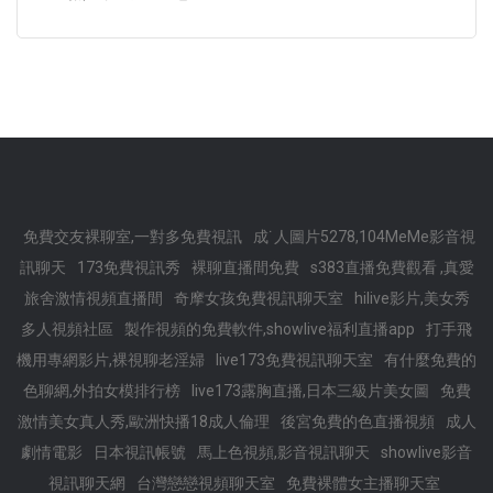
免費交友裸聊室,一對多免費視訊
成˙人圖片5278,104MeMe影音視
訊聊天
173免費視訊秀
裸聊直播間免費
s383直播免費觀看 ,真愛
旅舍激情視頻直播間
奇摩女孩免費視訊聊天室
hilive影片,美女秀
多人視頻社區
製作視頻的免費軟件,showlive福利直播app
打手飛
機用專網影片,裸視聊老淫婦
live173免費視訊聊天室
有什麼免費的
色聊網,外拍女模排行榜
live173露胸直播,日本三級片美女圖
免費
激情美女真人秀,歐洲快播18成人倫理
後宮免費的色直播視頻
成人
劇情電影
日本視訊帳號
馬上色視頻,影音視訊聊天
showlive影音
視訊聊天網
台灣戀戀視頻聊天室
免費裸體女主播聊天室