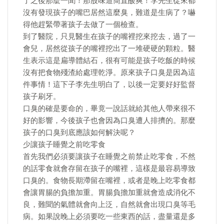
了之後那麼一聞！那股味道簡直酸爽！李先生從來都
沒有發現孩子的嘴巴居然這麼臭，難道是生病了？嚇
得他趕緊帶著孩子去做了一個檢查。
到了醫院，只見醫生在孩子的嘴裡挖來挖去，過了一
會兒，居然從孩子的嘴裡挖出了一堆硬硬的顆粒。醫
生表示這是扁導體結石，很有可能是孩子吃飯的時候
沒有把食物殘渣給處理乾淨。原來孩子口臭是因為這
件事情！這下子李先生明白了，以後一定要好好監督
孩子刷牙。
口臭的確是要命的，畢竟一說話就給其他人帶來很不
好的影響，今後孩子也會因為口臭遭人排擠的。那麼
孩子的口臭到底應該如何解決呢？
少讓孩子睡覺之前吃零食
首先我們必須要讓孩子在睡覺之前禁止吃零食，不然
的話零食就會存留在孩子的嘴裡，這樣是最容易導致
口臭的。食物長期滯留在嘴裡，或者是晚上吃零食都
會讓胃腸的負擔加重。胃腸負擔加重就會造成消化不
良，難聞的氣體就會向上泛，自然就會出現口臭等毛
病。如果說晚上必須要吃一些東西的話，盡量還是多