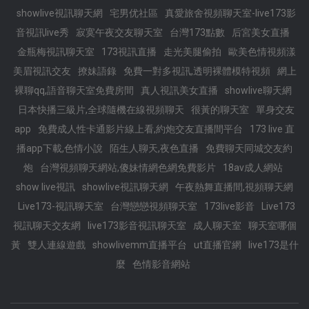
showlive視訊聊天網
宅男优社區
真愛旅舍視頻聊天室-live173影
音視訊live秀
寂寞午夜交友聊天室
台灣173點數
后宮美女直播
金瓶梅視訊聊天室
173視訊直播
走光美腿偷拍
歐美色情視頻漾
美眉視訊交友
撩妹語錄
免費一對多視訊,透明裸體模特視頻
網上
裸聊qq,語音聊天室免費房間
真人視訊美女直播
showlive聊天網
日本快播三級片,全球隨機在線視頻聊天
很黃的聊天室
單身交友
app
免費成人性卡通影片線上看,約炮交友直播間平台
173 live 直
播app下載,色情小說
陌生人聊天,夜色直播
免費聊天同城交友約
炮
台灣視頻聊天網站,傻妹情網色網免費影片
18av成人網站
show live視訊
showlive視訊聊天網
午夜熱舞直播間,視頻聊天網
Live173-視訊聊天室
台灣戀戀視頻聊天室
173live影音
Live173
視訊聊天交友網
live173影音視訊聊天室
成人聊天室
聊天室哪個
黃
雙人連線遊戲
showlivemm直播平台
ut直播官網
live173是什
麼
色情影音網站