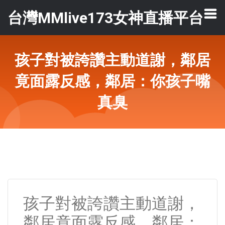
台灣MMlive173女神直播平台
孩子對被誇讚主動道謝，鄰居
竟面露反感，鄰居：你孩子嘴
真臭
孩子對被誇讚主動道謝，
鄰居竟面露反感，鄰居：