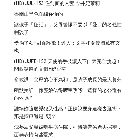
(HD) JUL-153 住對面的人妻 今井妃茉莉
魯爾山皇色在線你慬的
讓孩子「聽話」，父母警惕不要以「愛」的名義控
制孩子
受夠了A片封面詐欺！達人：文字和女優圖藏有玄
機
(HD) JUFE-152 天使的手技讓人不自禁完全勃起！
關西話題的高個H奶香芬
俞敏洪：父母的心平氣和，是孩子成長的最大養分
幽默笑話：像婆娘似得啰里啰嗦，這樣的老公還有
的救嗎？
誰準妳這麼兇狠又性感！正妹說要穿這樣去逛街：
那是摺痕還是...頭？
沈夢辰父親被曝生病住院，杜海濤帶爸媽去探望，
面無表情有些憂愁