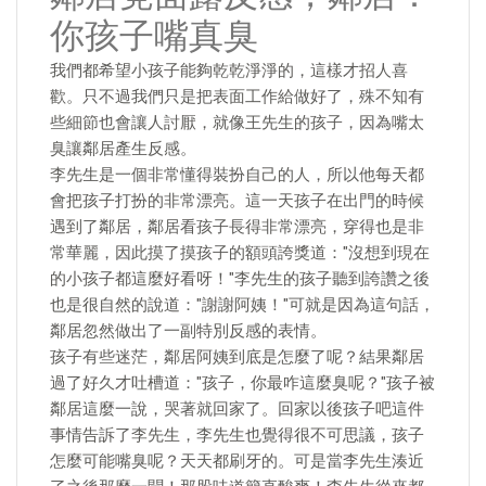
你孩子嘴真臭
我們都希望小孩子能夠乾乾淨淨的，這樣才招人喜
歡。只不過我們只是把表面工作給做好了，殊不知有
些細節也會讓人討厭，就像王先生的孩子，因為嘴太
臭讓鄰居產生反感。
李先生是一個非常懂得裝扮自己的人，所以他每天都
會把孩子打扮的非常漂亮。這一天孩子在出門的時候
遇到了鄰居，鄰居看孩子長得非常漂亮，穿得也是非
常華麗，因此摸了摸孩子的額頭誇獎道："沒想到現在
的小孩子都這麼好看呀！"李先生的孩子聽到誇讚之後
也是很自然的說道："謝謝阿姨！"可就是因為這句話，
鄰居忽然做出了一副特別反感的表情。
孩子有些迷茫，鄰居阿姨到底是怎麼了呢？結果鄰居
過了好久才吐槽道："孩子，你最咋這麼臭呢？"孩子被
鄰居這麼一說，哭著就回家了。回家以後孩子吧這件
事情告訴了李先生，李先生也覺得很不可思議，孩子
怎麼可能嘴臭呢？天天都刷牙的。可是當李先生湊近