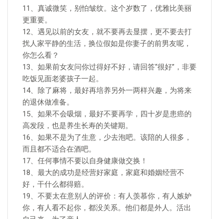
11、真诚微笑，别怕皱纹。这个岁数了，优雅比美丽
更重要。
12、遇见以前的女友，就不要再去显摆，更不要去打
扰人家平静的生活，换位假如是你妻子的前男友呢，
你怎么看？
13、如果前女友问你过得好不好，请回答“很好”，非要
吃饭见面老婆孩子一起。
14、除了麻将，最好再培养另外一两样兴趣，为将来
的退休做准备。
15、如果不会吸烟，最好不要再学，四十岁是患癌的
高发段，也是养生长寿的关键期。
16、如果不是为了生意，少去泡吧。该陪的人很多，
而且都不适合在酒吧。
17、任何事情不要以自身健康做交换！
18、最大的成功是经营好家庭，家庭和婚姻经营不
好，干什么都得赔。
19、不要太在意别人的评价：有人羡慕你，有人嫉妒
你，有人看不起你，都没关系。他们都是外人。活出