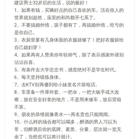
建议男士32岁后的生活，说的极好！
1、如果有钱，买辆好点的自己喜欢的车。活在俗人的
世界就别超然，庙里的和尚都开七系了。
2、不要搞婚外情，孩子都有了，再搞婚外情，吃亏的
是你自己。
3、衣厨里要有几身体面的衣服就够了！把好衣服留给
自己媳妇穿！
4、如果再有人赞美你年轻帅气，除了表示感谢外请别
沾沾自喜。
5、有条件去大学念念书，感觉绝对不是学生时代。
6、每天坚持锻炼身体。
7、去KTV别再傻到给小妹发名片留电话。
8、车里备一件厚外套、一把伞，一把大钣手或大改
锥，放在安全好拿的地方，不是用来修车，放后背箱
不算。
9、朋友的恭维就像香水——再名贵也只能闻闻。
10、什么样的场合都可以喝多，醉酒的男人习以为
常，但醉酒后你的底牌、素质、分量、层次就一览无
余了，当然也可以将计就计。