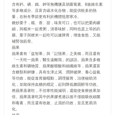
含有鈣、磷、鐵、鉀等無機鹽及胡蘿蔔素、B族維生素
等多種成分。且富含碳水化合物，能提供較多的熱
量，在秋冬季節更有利於機體抵禦寒冷。
糖炒栗子，糯、香、甜，味美可口，也可以把栗肉碾
細，與糯米一起煮粥，清香味鮮，同時也是上等的葯
膳。栗子與粳米一起吃可以健脾胃，增進食慾，又能
補腎強筋骨。
蘋果
蘋果素有「益智果」與「記憶果」之美稱，而且還有
「一天吃一蘋果，醫生遠離我」的諺語。蘋果含多種
維生素和礦物質、蘋果酸鞣酸和細纖維等，蘋果還富
含糖類和鉀鹽，具有生津止渴、潤肺健脾、養心益氣
等功效，能促進胃腸蠕動，調理腸胃，治便秘助消
化，並能保持血糖的穩定，起到降低膽固醇等功效。
將蘋果蒸著吃，不但寒性能減弱，還能使食療效果加
倍。蘋果蒸著吃其中的果膠煮過以後不僅能吸收細菌
和毒素，而且還有收斂、止瀉的功效，並且更易消
化。