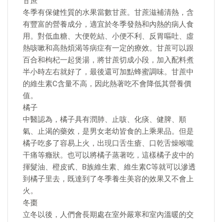
甘蔗
冬季有保健性質的水果當數甘蔗。甘蔗滋補清熱，含
有豐富的營養成分，適宜於冬季發熱和內熱的病人食
用。對低血糖、大便乾結、小便不利、反胃嘔吐、虛
熱咳嗽和高熱煩渴等病症有一定的療效。甘蔗可以跟
百合和枸杞一起煲湯，將甘蔗切成小段，加入配料煮
半小時左右就好了，最後還可加點蜂蜜調味。甘蔗中
的維生素C含量不高，因此熱著吃不會降低其營養價
值。
橘子
中醫認為，橘子具有潤肺、止咳、化痰、健脾、順
氣、止渴的藥效，是男女老幼皆食的上乘果品。但是
橘子吃多了容易上火，出現口舌生瘡、口乾舌燥喉嚨
干痛等癥狀。也可以將橘子蒸著吃，這樣橘子皮中的
揮髮油、橙皮甙、B族維生素、維生素C等就可以滲透
到橘子里去，既達到了冬季養生美容的效果又不會上
火。
冬棗
立冬以後，人們會長期處在室外嚴寒和室內溫暖的交