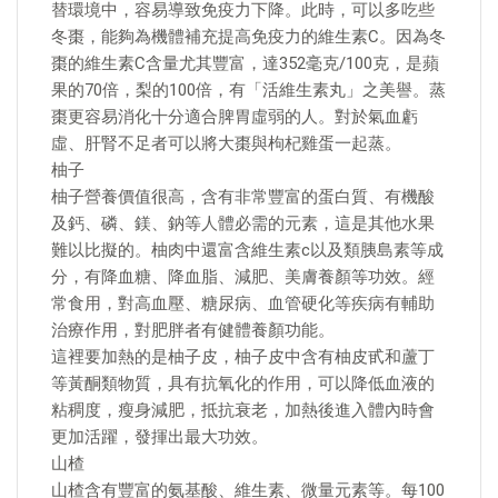
替環境中，容易導致免疫力下降。此時，可以多吃些
冬棗，能夠為機體補充提高免疫力的維生素C。因為冬
棗的維生素C含量尤其豐富，達352毫克/100克，是蘋
果的70倍，梨的100倍，有「活維生素丸」之美譽。蒸
棗更容易消化十分適合脾胃虛弱的人。對於氣血虧
虛、肝腎不足者可以將大棗與枸杞雞蛋一起蒸。
柚子
柚子營養價值很高，含有非常豐富的蛋白質、有機酸
及鈣、磷、鎂、鈉等人體必需的元素，這是其他水果
難以比擬的。柚肉中還富含維生素c以及類胰島素等成
分，有降血糖、降血脂、減肥、美膚養顏等功效。經
常食用，對高血壓、糖尿病、血管硬化等疾病有輔助
治療作用，對肥胖者有健體養顏功能。
這裡要加熱的是柚子皮，柚子皮中含有柚皮甙和蘆丁
等黃酮類物質，具有抗氧化的作用，可以降低血液的
粘稠度，瘦身減肥，抵抗衰老，加熱後進入體內時會
更加活躍，發揮出最大功效。
山楂
山楂含有豐富的氨基酸、維生素、微量元素等。每100