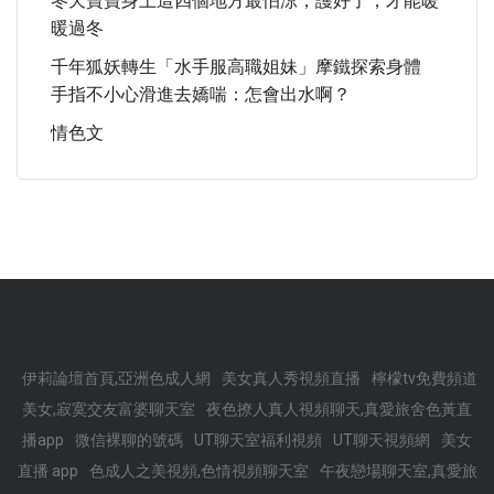
冬天寶寶身上這四個地方最怕涼，護好了，才能暖
暖過冬
千年狐妖轉生「水手服高職姐妹」摩鐵探索身體
手指不小心滑進去嬌喘：怎會出水啊？
情色文
伊莉論壇首頁,亞洲色成人網
美女真人秀視頻直播
檸檬tv免費頻道
美女,寂寞交友富婆聊天室
夜色撩人真人視頻聊天,真愛旅舍色黃直
播app
微信裸聊的號碼
UT聊天室福利視頻
UT聊天視頻網
美女
直播 app
色成人之美視頻,色情視頻聊天室
午夜戀場聊天室,真愛旅