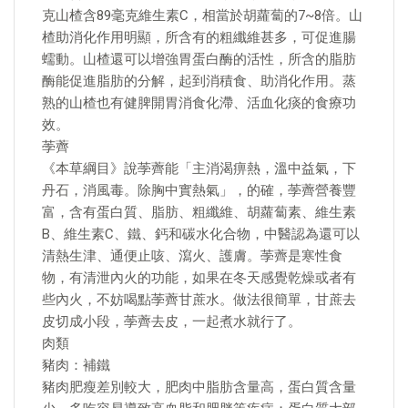
克山楂含89毫克維生素C，相當於胡蘿蔔的7~8倍。山
楂助消化作用明顯，所含有的粗纖維甚多，可促進腸
蠕動。山楂還可以增強胃蛋白酶的活性，所含的脂肪
酶能促進脂肪的分解，起到消積食、助消化作用。蒸
熟的山楂也有健脾開胃消食化滯、活血化痰的食療功
效。
荸薺
《本草綱目》說荸薺能「主消渴痹熱，溫中益氣，下
丹石，消風毒。除胸中實熱氣」，的確，荸薺營養豐
富，含有蛋白質、脂肪、粗纖維、胡蘿蔔素、維生素
B、維生素C、鐵、鈣和碳水化合物，中醫認為還可以
清熱生津、通便止咳、瀉火、護膚。荸薺是寒性食
物，有清泄內火的功能，如果在冬天感覺乾燥或者有
些內火，不妨喝點荸薺甘蔗水。做法很簡單，甘蔗去
皮切成小段，荸薺去皮，一起煮水就行了。
肉類
豬肉：補鐵
豬肉肥瘦差別較大，肥肉中脂肪含量高，蛋白質含量