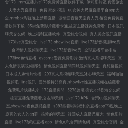
舍173
mm直播,live173免費黃直播軟件下載
伊莉影片區,真愛旅舍
夫妻大秀直播群
免費 辣妹 視訊
uu女神大尺度直播平台app大
全,mmbox彩虹晚上禁用直播
激情語音聊天室真人秀,後宮免費黃直
播軟件下載
85街免費影片觀看卡通,後宮主播裸舞免費看
日本視訊
聊天交友網
晚上福利直播軟件
真愛旅舍視頻
真人美女視訊直播
173live真愛旅舍
live173-show live官網
live173影音視訊live秀
台灣情人視頻聊天室
live173影音live秀
全球直播平台排名
173live色情直播
avcome愛薇免費影片-激情真人秀場聊天室
真
人色情表演視頻網站
情色視頻直播間同城視頻聊天室
真想聊視頻,
日本成人劇情片快播
293真人秀視頻聊天室,冰心聊天室
福利啪啪
視頻吧
line視訊
國外模特兒寫真 ,showlive性直播視頻在線觀看
免費毛片快播A片
173直播房間
5278論壇 痴女,ecf香港交友網
後宮直播免費觀看,交友聊天網
Live173 APK
台灣uu視頻聊天
室,showlive夜色誘惑直播
s383能看啪啪福利的直播app下載,晚上
寂寞的女人的qq群
很黃的聊天室
韓國成人直播尺度大
情色影片
直播
live173網紅直播 app
情色a片,台灣情色網
真愛旅舍官網
金