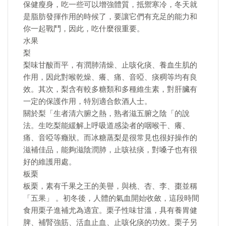
保健瘦身，吃一些可以增強體質，抵禦寒冷，冬天就
是脂肪發揮作用的時候了，要讓它們有充足的能力和
你一起戰鬥，因此，吃什麼很重要。
水果
梨
梨味甘酸而平，有潤肺清燥、止咳化痰、養血生肌的
作用，因此對喉乾燥、癢、痛、音啞、痰稠等均有良
效。其次，梨含有較多糖類和多種維生素，對肝臟有
一定的保護作用，特別適合飲酒人士。
關於梨「生者清六腑之熱，熟者滋五腑之陰「的說
法。生吃梨能緩解上呼吸道感染者的咽喉干、癢、
痛、音啞等癥狀。而冰糖蒸梨是很常見也很好操作的
滋補佳品，能夠滋陰潤肺，止咳祛痰，對嗓子也有很
好的維護用處。
板栗
板栗，素有千果之王的美譽，與桃、杏、李、棗並稱
「五果」 。初冬後，人體的氣血開始收斂，這段時間
食用栗子進補尤為適宜。栗子性味甘溫，具有養胃健
脾、補腎強筋、活血止血、止咳化痰的功效。栗子另