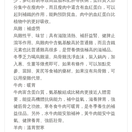
少，多吃容易導致高血脂和肥胖等疾病；蛋白質大部
分集中在瘦肉中，而且瘦肉中還含有血紅蛋白，可以
起到補鐵的作用，能夠預防貧血。肉中的血紅蛋白比
植物中的更好吸收。
烏雞：補虛勞
烏雞性平、味甘；具有滋陰清熱、補肝益腎、健脾止
瀉等作用。烏雞肉中含氨基酸高於普通雞，而且含鐵
元素也比普通雞高很多，是營養價值極高的滋補品。
冬季乏力喝烏雞湯。烏骨雞洗凈血沫，裝入鍋內，加
入蔥、生薑等燉煮即可。如果有條件，可以加點党
參、當歸、黃芪等食補的藥材。如果沒有烏骨雞，可
以用柴雞代替。
牛肉：暖胃
牛肉富含蛋白質，氨基酸組成比豬肉更接近人體需
要，能提高機體抗病能力，補中益氣，滋養脾胃，強
健筋骨之功效。寒冬食牛肉可暖胃，是冬季養生的補
益佳品。另外，水牛肉能安胎補神，黃牛肉能安中益
氣、健脾養胃、強筋壯骨。
羊肉：溫胃禦寒