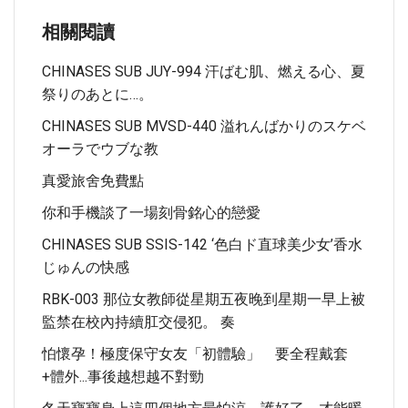
相關閱讀
CHINASES SUB JUY-994 汗ばむ肌、燃える心、夏
祭りのあとに…。
CHINASES SUB MVSD-440 溢れんばかりのスケベ
オーラでウブな教
真愛旅舍免費點
你和手機談了一場刻骨銘心的戀愛
CHINASES SUB SSIS-142 ‘色白ド直球美少女’香水
じゅんの快感
RBK-003 那位女教師從星期五夜晚到星期一早上被
監禁在校內持續肛交侵犯。 奏
怕懷孕！極度保守女友「初體驗」 要全程戴套
+體外...事後越想越不對勁