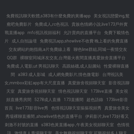
免費視訊聊天軟體,s383有什麼免費的黃播app
美女視訊戀愛ing,鴛
鴦吧免費影片
免費成人,rc色視訊
貴族色情網小說,live173戶外實
戰直播app
mfc視訊視頻福利
允許賣肉的直播平台
免費下載情色
片
成人自拍論壇
免費視訊app,showlive不收費 晚上看的免費直播
交友網站約炮指南,a片免費線上看
聊色line群組,同城一夜情交友
QQ群
裸聊室同城床友交友,台灣最火夜間直播真愛旅舍直播平台
免費成.人電影,ut 男視訊聊天
高跟絲襪,成人貼圖站
性愛裸聊直播
間
a383 成人影城
成人網免費影片,情色微電影
台灣視訊美
女,mmbox彩虹app有大尺度直播
真愛旅舍視頻聊天室
影音視訊聊
天室
真愛旅舍視頻聊天室
情色視訊聊天室
173live直播
美女視
頻直播秀房間
5278成人直播
173直播間
超色語錄
173live影音
首頁
live173影音live秀
色情視訊聊天室摳摳視頻秀
真愛旅舍美女
秀場裸聊直播間 ,showlive情色的直播平台
伊莉影片,live173好看又
刺激不封號的直播
s383色黃直播app ,午夜美女視頻聊天室
色情視
訊
激情真人秀場聊天室
美女舞廳視頻聊天室,可樂視頻多人聊天