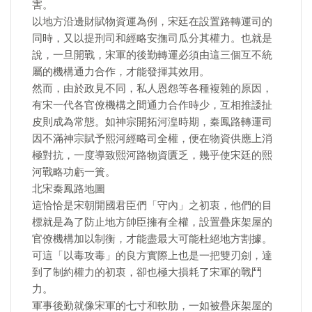
害。
以地方沿邊財賦物資運為例，宋廷在設置路轉運司的
同時，又以提刑司和經略安撫司瓜分其權力。也就是
說，一旦開戰，宋軍的後勤轉運必須由這三個互不統
屬的機構通力合作，才能發揮其效用。
然而，由於政見不同，私人恩怨等各種複雜的原因，
有宋一代各官僚機構之間通力合作時少，互相推諉扯
皮則成為常態。如神宗開拓河湟時期，秦鳳路轉運司
因不滿神宗賦予熙河經略司全權，便在物資供應上消
極對抗，一度導致熙河路物資匱乏，幾乎使宋廷的熙
河戰略功虧一簣。
北宋秦鳳路地圖
這恰恰是宋朝開國君臣們「守內」之初衷，他們的目
標就是為了防止地方帥臣擁有全權，設置疊床架屋的
官僚機構加以制衡，才能盡最大可能杜絕地方割據。
可這「以毒攻毒」的良方實際上也是一把雙刃劍，達
到了制約權力的初衷，卻也極大損耗了宋軍的戰鬥
力。
軍事後勤就像宋軍的七寸和軟肋，一如被疊床架屋的