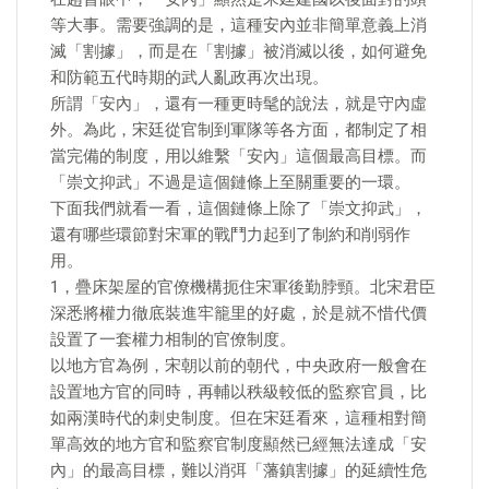
等大事。需要強調的是，這種安內並非簡單意義上消
滅「割據」，而是在「割據」被消滅以後，如何避免
和防範五代時期的武人亂政再次出現。
所謂「安內」，還有一種更時髦的說法，就是守內虛
外。為此，宋廷從官制到軍隊等各方面，都制定了相
當完備的制度，用以維繫「安內」這個最高目標。而
「崇文抑武」不過是這個鏈條上至關重要的一環。
下面我們就看一看，這個鏈條上除了「崇文抑武」，
還有哪些環節對宋軍的戰鬥力起到了制約和削弱作
用。
1，疊床架屋的官僚機構扼住宋軍後勤脖頸。北宋君臣
深悉將權力徹底裝進牢籠里的好處，於是就不惜代價
設置了一套權力相制的官僚制度。
以地方官為例，宋朝以前的朝代，中央政府一般會在
設置地方官的同時，再輔以秩級較低的監察官員，比
如兩漢時代的刺史制度。但在宋廷看來，這種相對簡
單高效的地方官和監察官制度顯然已經無法達成「安
內」的最高目標，難以消弭「藩鎮割據」的延續性危