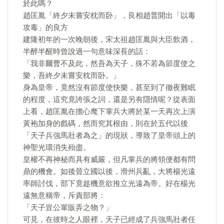
於此嗎？
趙匡胤「終夕未嘗安枕而卧」，良相趙普開出「以毒
攻毒」的良方
建隆初年的一次晚朝後，宋太祖趙匡胤與大臣飲酒，
半醉半醒時曾說過一句意味深長的話：
「我非爾曹不及此，然吾為天子，殊不若為節度使之
樂，吾終夕未嘗安枕而卧。」
身為皇帝，竟然沒有節度使快樂，甚至到了徹夜難眠
的程度，這究竟誇張之詞，還是另有隱情呢？從表面
上看，趙匡胤在擔心麾下掌兵大將於某一天再次上演
黃袍加身的戲碼，然而究其根由，則在於五代以後
「天子兵強馬壯者為之」的現狀，導致了皇帝頭上的
神聖光環消失殆盡。
皇權不再神秘而具有威嚴，但凡掌兵的將領便都有問
鼎的機會。如後晉立國以後，滑州兵亂，大將楊光遠
率師討伐，部下竟趁機意欲推立光遠為帝。好在楊光
遠無意稱帝，斥責部將：
「天子豈公輩販弄之物？」
可見，在彼時之人眼裡，天子已經成了兵強馬壯者任