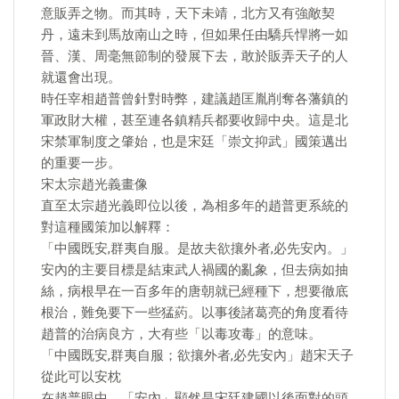
意販弄之物。而其時，天下未靖，北方又有強敵契
丹，遠未到馬放南山之時，但如果任由驕兵悍將一如
晉、漢、周毫無節制的發展下去，敢於販弄天子的人
就還會出現。
時任宰相趙普曾針對時弊，建議趙匡胤削奪各藩鎮的
軍政財大權，甚至連各鎮精兵都要收歸中央。這是北
宋禁軍制度之肇始，也是宋廷「崇文抑武」國策邁出
的重要一步。
宋太宗趙光義畫像
直至太宗趙光義即位以後，為相多年的趙普更系統的
對這種國策加以解釋：
「中國既安,群夷自服。是故夫欲攘外者,必先安內。」
安內的主要目標是結束武人禍國的亂象，但去病如抽
絲，病根早在一百多年的唐朝就已經種下，想要徹底
根治，難免要下一些猛葯。以事後諸葛亮的角度看待
趙普的治病良方，大有些「以毒攻毒」的意味。
「中國既安,群夷自服；欲攘外者,必先安內」趙宋天子
從此可以安枕
在趙普眼中，「安內」顯然是宋廷建國以後面對的頭