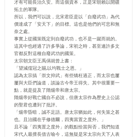
才有可能長治久安。而這個資本，正是宋朝賴以開疆
拓土的軍隊。
所以，我們可以說，北宋君臣是以「自廢武功」為代
價達成了「安天下」的目標。這也是他們的可悲和無
奈之處。
事實上從國策既定到自廢武功，也不是一蹴而就的。
這其中也經過了許多爭論，宋初之時，甚至連許多文
官都反對這種自廢武功的國策。
太宗朝文臣王禹偁就曾上書：
「望減儒冠之賜,以均戰士之恩。」
認為太宗搞「崇文抑武」有些矯枉過正，而太宗也屢
屢與大臣們論道，談論古今帝王得失。其中很重要一
點，就是提及了隋煬帝和唐太宗。
隋煬帝好戰亡國自不必說，但唐太宗作為歷史上公認
的聖君也遭到了批評。
「煬帝昏暗，誠不足語。唐太宗猶如此，何失策之甚
也。且治國在乎修德爾，四夷當置之度外。」
且不論「四夷置之度外」的觀點恰當與否，我們知道
宋代人最擅長借古喻今，這無疑是宋太宗向天下人表