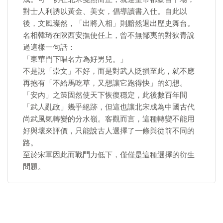
對士人利誘以黃金、美女，倡導讀書入仕。自此以
後，文風璨然，「出將入相」則黯然退出歷史舞台。
名相韓琦在陝西安撫使任上，曾不無鄙夷的對狄青說
過這樣一句話：
「東華門下唱名方為好男兒。」
不是說「崇文」不好，而是對武人貶損至此，就不應
再抱有「不給馬吃草，又想讓它跑得快」的幻想。
「安內」之策固然使天下恢復穩定，此後數百年間
「武人亂政」幾乎絕跡，但這也讓北宋成為中國古代
尚武風氣轉變的分水嶺。客觀而言，這種轉變不能用
好與壞來評價，只能說古人選擇了一條與從前不同的
路。
至於宋軍因此而戰鬥力低下，僅僅是這種選擇的衍生
問題。