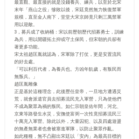
最直觀、最直接的就是沒錢養兵、練兵，以至於北宋
末年「燕山之役」慘敗以後，宋廷竟然無力恢復禁軍
規模，直至金人南下，堂堂大宋京師竟只剩三萬禁軍
用以迎敵。
3，募兵成了收納桶：宋以前歷朝歷代招募勇士，訓練
為兵，用以開疆拓土抑或守土保民，但宋朝的兵卻有
著更多功能。
宋太祖趙匡胤就認為，宋軍除了打仗，更是安置流民
的好去處。
「可以利百代者，為養兵也。方凶年飢歲，有叛民而
無叛兵。」
趙匡胤雕像
正是基於這種理念，此後歷任皇帝，一旦地方遭遇災
荒，就會派遣官員去招募流民充入軍營，只為使他們
不成為聚眾為禍的叛民。如仁宗朝皇佑年間，河北、
京東等路發生水災，安撫使富弼一次性竟招募流民三
十萬充入軍營。除此以外，大量囚犯、以及四處遊盪
的無產無業者也會被塞進軍隊，以防止聚眾作亂。
如此種種，無不凸顯出宋廷以「安內」為最高目標的