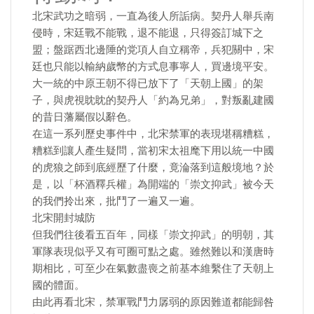
北宋武功之暗弱，一直為後人所詬病。契丹人舉兵南
侵時，宋廷戰不能戰，退不能退，只得簽訂城下之
盟；盤踞西北邊陲的党項人自立稱帝，兵犯關中，宋
廷也只能以輸納歲幣的方式息事寧人，買邊境平安。
大一統的中原王朝不得已放下了「天朝上國」的架
子，與虎視眈眈的契丹人「約為兄弟」，對叛亂建國
的昔日藩屬假以辭色。
在這一系列歷史事件中，北宋禁軍的表現堪稱糟糕，
糟糕到讓人產生疑問，當初宋太祖麾下用以統一中國
的虎狼之師到底經歷了什麼，竟淪落到這般境地？於
是，以「杯酒釋兵權」為開端的「崇文抑武」被今天
的我們拎出來，批鬥了一遍又一遍。
北宋開封城防
但我們往後看五百年，同樣「崇文抑武」的明朝，其
軍隊表現似乎又有可圈可點之處。雖然難以和漢唐時
期相比，可至少在氣數盡喪之前基本維繫住了天朝上
國的體面。
由此再看北宋，禁軍戰鬥力孱弱的原因難道都能歸咎