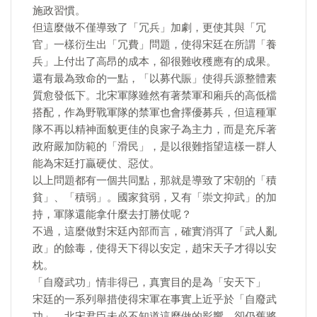
施政習慣。
但這麼做不僅導致了「冗兵」加劇，更使其與「冗
官」一樣衍生出「冗費」問題，使得宋廷在所謂「養
兵」上付出了高昂的成本，卻很難收穫應有的成果。
還有最為致命的一點，「以募代賑」使得兵源整體素
質愈發低下。北宋軍隊雖然有著禁軍和廂兵的高低檔
搭配，作為野戰軍隊的禁軍也會擇優募兵，但這種軍
隊不再以精神面貌更佳的良家子為主力，而是充斥著
政府嚴加防範的「滑民」，是以很難指望這樣一群人
能為宋廷打贏硬仗、惡仗。
以上問題都有一個共同點，那就是導致了宋朝的「積
貧」、「積弱」。國家貧弱，又有「崇文抑武」的加
持，軍隊還能拿什麼去打勝仗呢？
不過，這麼做對宋廷內部而言，確實消弭了「武人亂
政」的餘毒，使得天下得以安定，趙宋天子才得以安
枕。
「自廢武功」情非得已，真實目的是為「安天下」
宋廷的一系列舉措使得宋軍在事實上近乎於「自廢武
功」，北宋君臣未必不知道這麼做的影響，卻仍舊將