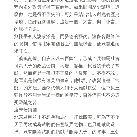
守內虛外政策堅持了百餘年。如果拋開歷史環境，這
麼做一定是得不償失的，可如果結合北宋所處的歷史
環境，也許就會理解，這是一個「大害」與「小害」
的取捨問題。
無怪乎有人說政治是一門妥協的藝術。諸多客觀條件
的限制，使得北宋開國君臣們無法求全，便只能退而
求其次。
「藩鎮割據」自唐末以來百餘年，形成了兵強馬壯者
可為天子的政治習慣。兵變、篡權、弒君幾乎成了常
態，然而這是一種很不正常的「常態」。不得不說，
趙匡胤是個很有遠見的皇帝，他找到了改變這種「常
態」的方法。雖然代價大到令人難以接受，但中原王
朝終於不用走馬燈一樣的換皇帝，百姓們再也不必遭
受戰亂之苦。
唐末藩鎮圖
北宋君臣並非不想兵強馬壯、征伐四夷，可為了不使
天子再次成為武將們任意販弄之物，也只能做此選
擇。只有斷絕武將們賴以「販弄天子」的資本，王朝