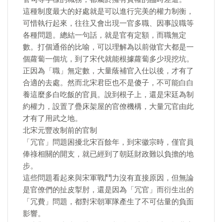
這種制度最大的好處就是可以進行完美的權力制衡，
可惜執行起來，往往又會出現一官多職、因事設職等
各種問題。總結一句話，就是官有定額，而職無定
數。打個通俗的比喻，可以理解為以前做官大都是一
個蘿蔔一個坑，到了宋代就能根據蘿蔔多少現挖坑。
正因為「職」無定數，大量蔭補官入仕以後，才有了
合適的去處。然而北宋君臣也不是傻子，不可能白白
養這麼多白吃飯的官員。說到根子上，還是宋廷為制
約權力，設置了疊床架屋的官僚機構，大量冗官由此
才有了用武之地。
北宋元豐改制前的官制
「冗官」問題困擾北宋百餘年，到宋徽宗時，僅官員
俸祿相關的開支，就已經到了朝廷財政難以負擔的地
步。
這些問題看起來與宋軍戰鬥力沒有直接原因，但無論
是官僚們的扯皮掣肘，還是因為「冗官」而衍生出的
「冗費」問題，都對宋朝軍隊產生了不可估量的負面
影響。