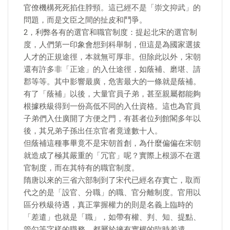
官僚機構死死掐住脖頸。這已經不是「崇文抑武」的
問題，而是文臣之間的扯皮和鬥爭。
2，利弊各有的選官和職官制度：提起北宋的選官制
度，人們第一印象會想到科舉制，但這是為國家選拔
人才的正規途徑，本就無可厚非。但除此以外，宋朝
還有許多非「正途」的入仕途徑，如蔭補、磨堪、請
郡等等。其中影響最廣，危害最大的一條就是蔭補。
有了「蔭補」以後，大量官員子弟，甚至親屬都能夠
根據秩級得到一份高低不同的入仕資格。這也為官員
子弟們入仕廣開了方便之門，有甚者位列館閣多年以
後，其兄弟子孫出任京官者竟達數十人。
但蔭補這種事畢竟不是宋朝首創，為什麼偏偏在宋朝
就造成了極其嚴重的「冗官」呢？實際上根源不在選
官制度，而在其特有的職官制度。
隋唐以來的三省六部制到了宋代已經名存實亡，取而
代之的是「設官、分職」的職、官分離制度。官用以
區分秩級待遇，真正掌握權力的則是名義上臨時的
「差遣」也就是「職」，如帶有權、判、知、提點、
管勾等字樣的職務，都屬於擁有實權的臨時差遣。