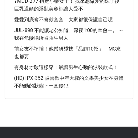
YMDD-277 指定小帳女子！ 找來想做愛的妹子後
巨乳過頭的淫亂美容師讓人受不
愛愛到底會不會戴套套 大家都很保護自己呢
JUL-898 不能讓老公知道、深夜1:00的幽會ー。 ～
我在危險場所被陌生男人
前女友不準插！他鑽研舔技「品鮑10招」：MC來
也都要
有身材才敢這樣穿！最讓男生心動的泳裝款式！
(HD) IPX-352 被喜歡中年大叔的文學美少女在身體
不能動的狀態下一直侵犯