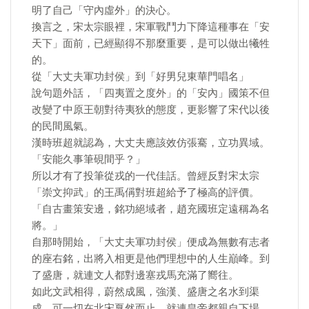
明了自己「守內虛外」的決心。
換言之，宋太宗眼裡，宋軍戰鬥力下降這種事在「安
天下」面前，已經顯得不那麼重要，是可以做出犧牲
的。
從「大丈夫軍功封侯」到「好男兒東華門唱名」
說句題外話，「四夷置之度外」的「安內」國策不但
改變了中原王朝對待夷狄的態度，更影響了宋代以後
的民間風氣。
漢時班超就認為，大丈夫應該效仿張騫，立功異域。
「安能久事筆硯間乎？」
所以才有了投筆從戎的一代佳話。曾經反對宋太宗
「崇文抑武」的王禹偁對班超給予了極高的評價。
「自古畫策安邊，銘功絕域者，趙充國班定遠稱為名
將。」
自那時開始，「大丈夫軍功封侯」便成為無數有志者
的座右銘，出將入相更是他們理想中的人生巔峰。到
了盛唐，就連文人都對邊塞戎馬充滿了嚮往。
如此文武相得，蔚然成風，強漢、盛唐之名水到渠
成。可一切在北宋戛然而止，就連皇帝都親自下場，