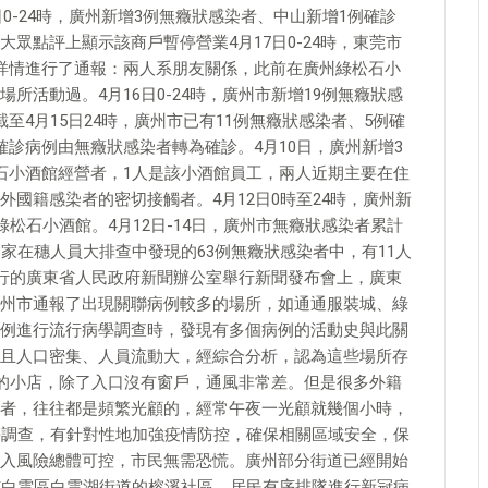
日0-24時，廣州新增3例無癥狀感染者、中山新增1例確診
眾點評上顯示該商戶暫停營業4月17日0-24時，東莞市
詳情進行了通報：兩人系朋友關係，此前在廣州綠松石小
活動過。4月16日0-24時，廣州市新增19例無癥狀感
至4月15日24時，廣州市已有11例無癥狀感染者、5例確
診病例由無癥狀感染者轉為確診。4月10日，廣州新增3
石小酒館經營者，1人是該小酒館員工，兩人近期主要在住
國籍感染者的密切接觸者。4月12日0時至24時，廣州新
松石小酒館。4月12日-14日，廣州市無癥狀感染者累計
家在穗人員大排查中發現的63例無癥狀感染者中，有11人
舉行的廣東省人民政府新聞辦公室舉行新聞發布會上，廣東
州市通報了出現關聯病例較多的場所，如通通服裝城、綠
例進行流行病學調查時，發現有多個病例的活動史與此關
且人口密集、人員流動大，經綜合分析，認為這些場所存
方的小店，除了入口沒有窗戶，通風非常差。但是很多外籍
者，往往都是頻繁光顧的，經常午夜一光顧就幾個小時，
學調查，有針對性地加強疫情防控，確保相關區域安全，保
入風險總體可控，市民無需恐慌。廣州部分街道已經開始
市白雲區白雲湖街道的榕溪社區，居民有序排隊進行新冠病