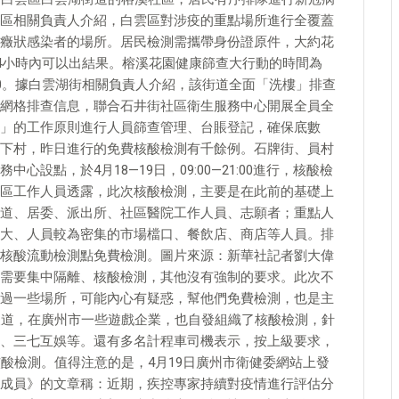
區相關負責人介紹，白雲區對涉疫的重點場所進行全覆蓋
癥狀感染者的場所。居民檢測需攜帶身份證原件，大約花
24小時內可以出結果。榕溪花園健康篩查大行動的時間為
00-17:00。據白雲湖街相關負責人介紹，該街道全面「洗樓」排查
網格排查信息，聯合石井街社區衛生服務中心開展全員全
」的工作原則進行人員篩查管理、台賬登記，確保底數
下村，昨日進行的免費核酸檢測有千餘例。石牌街、員村
設點，於4月18—19日，09:00—21:00進行，核酸檢
區工作人員透露，此次核酸檢測，主要是在此前的基礎上
道、居委、派出所、社區醫院工作人員、志願者；重點人
大、人員較為密集的市場檔口、餐飲店、商店等人員。排
核酸流動檢測點免費檢測。圖片來源：新華社記者劉大偉
需要集中隔離、核酸檢測，其他沒有強制的要求。此次不
過一些場所，可能內心有疑惑，幫他們免費檢測，也是主
報道，在廣州市一些遊戲企業，也自發組織了核酸檢測，針
、三七互娛等。還有多名計程車司機表示，按上級要求，
酸檢測。值得注意的是，4月19日廣州市衛健委網站上發
成員》的文章稱：近期，疾控專家持續對疫情進行評估分