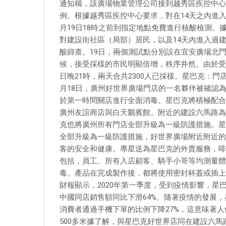
通知稱，該廣場物業管理公司接到越秀區疾控中心
例。根據越秀區疾控中心要求，對在14天之內進
月19日18時之前到指定地點免費進行核酸檢測。
對建設街社區（局部）居民，以及14天內進入過
酸篩查。19日，兩個測試點分別設在宜安廣場北
候，接受採樣的市民明顯倍增，秩序井然。由於受
日晚21時，兩天合共2300人已採樣。星巴克：門
月18日，廣州好世界廣場門店的一名夥伴被確認
於第一時間關店進行全面消毒。星巴克將積極配合
廣州友誼商店與白天鵝賓館。附近的建設六馬路為
克也將廣州所有門店全部升級為一級防護措施。星
全部升級為一級防護措施，好世界廣場附近附近的
客的安全和健康。專星送為星巴克的外賣服務，啡
包括，員工、所有入店顧客、騎手小哥等均測量體
毒。產品在完成製作後，都將使用密封杯蓋或插上
財報顯示，2020年第一季度，受到疫情影響，星巴
中國同店銷售額同比下滑64%。隨著疫情的發展
消費者通過手機下單的比例下降27%，這意味著
500多米據了解，與星巴克好世界店同在建設六