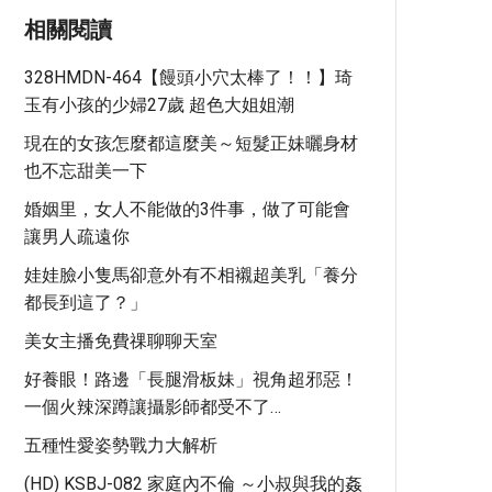
相關閱讀
328HMDN-464【饅頭小穴太棒了！！】琦
玉有小孩的少婦27歲 超色大姐姐潮
現在的女孩怎麼都這麼美～短髮正妹曬身材
也不忘甜美一下
婚姻里，女人不能做的3件事，做了可能會
讓男人疏遠你
娃娃臉小隻馬卻意外有不相襯超美乳「養分
都長到這了？」
美女主播免費祼聊聊天室
好養眼！路邊「長腿滑板妹」視角超邪惡！
一個火辣深蹲讓攝影師都受不了…
五種性愛姿勢戰力大解析
(HD) KSBJ-082 家庭內不倫 ～小叔與我的姦