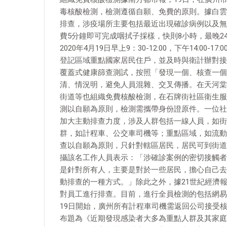
毒核酸檢測，檢測遵循自願、免費的原則。據白雲
排查，涉疫場所主要包括最近出現確診病例以及無
費5分鐘即可完成咽拭子採樣，快則8小時，最晚
2020年4月19日早上9：30-12:00，下午14:
登記區域重點國家居民住戶，並及時與衛計辦對接
覆蓋式健康篩查測試，按照「發現一個、核查一個
清、情況明，避免人員混雜、交叉傳播。在天河棠
街道等也組織免費核酸檢測，在石牌街社區衛生服務中心
測以自願為原則，檢測需攜帶身份證原件。一位社
加大主動排查力度，涉及人群包括一線人員，如街
群，如計程車、公交車司機等；重點區域，如流動
查以自願為原則，只針對轄區居民，居民可到街道
攝該名工作人員表示：「涉確診案例的密切接觸者
是針對所有人，主要是對於一些居民，擔心自己去
動排查的一種方式。」除此之外，據21世紀經濟
對員工進行排查。目前，進行全員檢測的包括網易
19日開始，廣州所有計程車司機需返回公司接受核
布題為《近期發現感染者大多為重點人群及其家庭