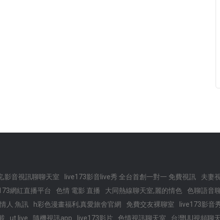
院,影音視訊聊聊天室
live173影音live秀 全台首創一對一 免費視訊
夫妻
e173網紅直播平台
色情 電影 直播
大同熱線聊天室,麗的情色
色聊語音聊
情人 魚訊
h彩色漫畫福利,真愛旅舍官網
免費交友裸聊室
live173影音
載
ut live
隨機視訊app
live173影片
色情視訊聊天室
台灣UU視頻聊天