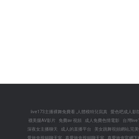
live173主播裸舞免費看 ,人體模特兒寫真
愛色吧成人影
襪美腿AV影片
免費av 視頻
成人免費色情電影
台灣liv
深夜女主播聊天
成人的直播平台
美女跳舞視頻網站,完美
愛旅舍視頻聊天室
真愛旅舍視頻聊天室
真愛旅舍官網下