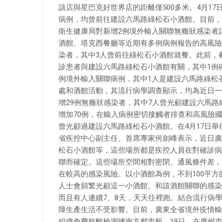
該店與星巴克好世界店的距離僅500多米。4月17
病例，均曾前往建設六馬路綠松石小酒館。目前，大
衛生健康局對新增2例境外輸入關聯無癥狀感染者
酒館、塔克西餐廳等近期有多例病例報告的高風險場所
染者，其中3人曾前往綠松石小酒館就餐。此前，截
診患者與建設六馬路綠松石小酒館有關，其中1例確
例境外輸入關聯病例，其中1人是建設六馬路綠松
處和酒館活動，其流行病學調查顯示，均為近日一外
增29例無癥狀感染者，其中7人曾光顧建設六馬路綠
增加70例，在輸入病例密切接觸者排查和高風險國
曾光顧過建設六馬路綠松石小酒館。在4月17日
省疾控中心副主任、首席專家何劍峰表示，近日廣
松石小酒館等，這些場所都是疾控人員在對確診病
聯而確定。這些場所空間相對密閉、通風條件差，
在較高的感染風險。以小酒館為例，不到100平
人士會頻繁光顧這一小酒館。和該酒館關聯的感染
而且有人連續7、8天，天天往裡跑。結合流行病
障生產生活不受影響。目前，廣東全省境外疫情輸
組織免費核酸檢測據南方都市報，19日，在廣州