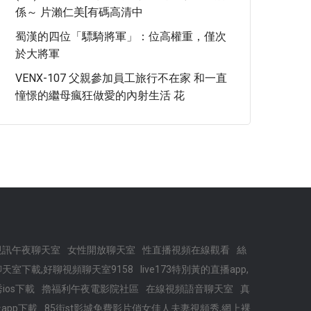
係～ 片瀨仁美[有碼高清中
蜀漢的四位「驃騎將軍」：位高權重，僅次
於大將軍
VENX-107 父親參加員工旅行不在家 和一直
憧憬的繼母瘋狂做愛的內射生活 花
視訊午夜聊天室
女性開放聊天室
性直播視頻在線觀看
絲
天室下載,好聊視頻聊天室9158
live173特別黃的直播app,
秀ios下載
擼福利午夜電影院社區
在線視頻語音聊天室
真
app下載
85街st影城免費影片俏女佳人夫妻視頻秀,網上裸