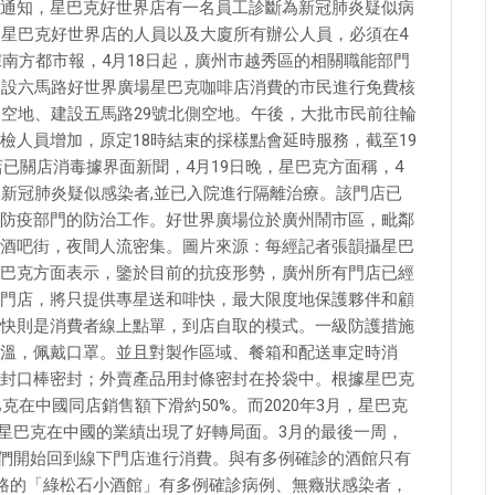
通知，星巴克好世界店有一名員工診斷為新冠肺炎疑似病
入星巴克好世界店的人員以及大廈所有辦公人員，必須在4
據南方都市報，4月18日起，廣州市越秀區的相關職能部門
建設六馬路好世界廣場星巴克咖啡店消費的市民進行免費核
門空地、建設五馬路29號北側空地。午後，大批市民前往輪
檢人員增加，原定18時結束的採樣點會延時服務，截至19
店已關店消毒據界面新聞，4月19日晚，星巴克方面稱，4
為新冠肺炎疑似感染者,並已入院進行隔離治療。該門店已
防疫部門的防治工作。好世界廣場位於廣州鬧市區，毗鄰
酒吧街，夜間人流密集。圖片來源：每經記者張韻攝星巴
巴克方面表示，鑒於目前的抗疫形勢，廣州所有門店已經
門店，將只提供專星送和啡快，最大限度地保護夥伴和顧
快則是消費者線上點單，到店自取的模式。一級防護措施
溫，佩戴口罩。並且對製作區域、餐箱和配送車定時消
封口棒密封；外賣產品用封條密封在拎袋中。根據星巴克
克在中國同店銷售額下滑約50%。而2020年3月，星巴克
，星巴克在中國的業績出現了好轉局面。3月的最後一周，
人們開始回到線下門店進行消費。與有多例確診的酒館只有
馬路的「綠松石小酒館」有多例確診病例、無癥狀感染者，