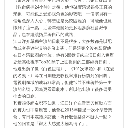
《東京愛情故事》中也演過浪子形象，只是自從出演
《救命病棟24小時》之後，他也確實演過很多正直的
形象，可能也是受影視角色的影響吧，一個演員有一
個角色深入人心，轉型總是比較困難的，可能他也意
識到了這一點，近些年他開始更多地參演社會派作
品，也在繼續拓展著自己的戲路。
江口洋介單獨主演的日劇不是很多，大多數都是以配
角或者是W主演的身份出演，但是這完全沒有影響他
在日本演藝圈的地位，他有6部參演或主演日劇入選歷
史最高收視率Top30,除了上面提到的三部經典日劇，
他還出演了像《白色巨塔》、《101次求婚》和《在愛
的名義下》等在日劇歷史收視率排行榜前列的日劇，
電視劇領域的成就非常高，但他卻並不執著於第一主
演的名號，因為更看重劇本，所以他出演了很多備受
推崇的日劇。
其實很多網友都不知道，江口洋介在音樂與運動方面
的實力也非常厲害，他曾在2016年開過一次小型音樂
會，有日本媒體採訪他：為什麼音樂會不辦大一點？
他的回答是「辦太大感覺太難為情了」。