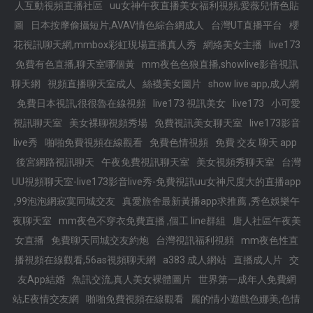
人互動視頻直播社區
uu女神午夜直播美女福利視頻,愛薇兒情色貼
圖
日本按摩偷攝短片,AVAV情色綜合網成人
台灣UT直播平台
櫻
花視訊聊天網,mmbox彩虹現場直播真人秀
網絡美女主播
live173
免費有色直播,聊天室哪個黃
mm夜色色狼直播,showlive影音視訊
聊天網
視頻直播聊天室成人
絲襪美女圖片
show live app,成人網
免費日本視訊,很很魯在線視頻
live173 視訊美女
live173
小可愛
視訊聊天室
美女裸聊視頻秀場
免費視訊美女聊天室
live173影音
live秀
啪啪免費視頻在線觀看
免費色情視頻
免費 交友 聊天 app
後宮網路視訊聊天
午夜免費視訊聊天室
美女視頻秀聊天室
台灣
UU視頻聊天室-live173影音live秀-免費視訊uu女神尺度大的直播app
,99泡泡網寂寞同城交友
真愛旅舍最新黃播app求推薦 ,秀色娛樂午
夜聊天室
mm夜色不穿衣免費直播 ,個工 line群組
唐人社區午夜美
女直播
免費聊天同城交友約炮
台灣視訊福利視頻
mm夜色性直
播視頻在線觀看,56as視頻聊天網
a383 成人網站
直播成人片
交
友App結婚
魚訊交流,真人美女裸體圖片
世界第一成年人免費網
站,E夜情交友網
啪啪免費視頻在線觀看
麗的情小遊戲色娜美,色情