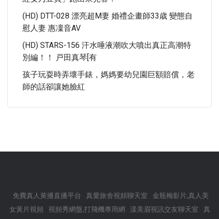
(HD) DTT-028 漂亮超M妻 婚禮企畫師33歳 變態自
慰人妻 惠凜音AV
(HD) STARS-156 汗水唾液潮吹大噴出真正高潮特
別編！！ 戸田真琴[有
孩子玩耍時弄壞手錶，媽媽要幼兒園巨額賠償，老
師的話卻讓她臉紅
免費真人黃播直播平台
真愛旅舍視頻聊天室
金瓶梅影片,真人美
女黃片視頻
視頻秀網盤,打飛機專用網
漾美眉視訊交友聊天室
真