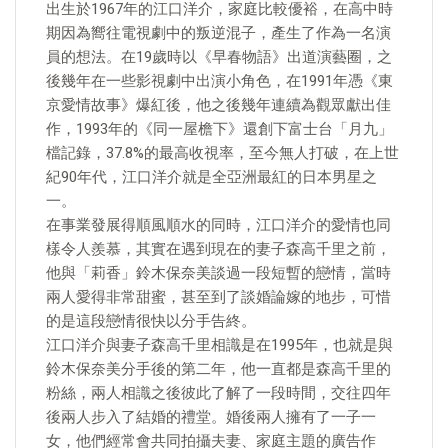
出生於1967年的江口洋介，家庭比較優裕，在高中時
期因為嚮往電視劇中的叛逆混子，產生了作為一名演
員的想法。在19歲時以《早春物語》出道演藝圈，之
後幾年在一些影視劇中出演小角色，在1991年憑《東
京愛情故事》爆紅後，他之後幾年連續為觀眾獻出佳
作，1993年的《同一屋檐下》還創下富士台「月九」
檔記錄，37.8%的最高收視率，至今無人打破，在上世
紀90年代，江口洋介就是全亞洲最紅的日本男星之
一。
在事業發展得順風順水的同時，江口洋介的愛情也同
樣令人羨慕，其實在遇到現在的妻子森高千里之前，
他與「莉香」鈴木保奈美談過一段短暫的戀情，當時
兩人愛得非常甜蜜，甚至到了談婚論嫁的地步，可惜
的是這段戀情很快以分手告終。
江口洋介與妻子森高千里相識是在1995年，也就是與
鈴木保奈美分手後的第二年，他一直都是森高千里的
粉絲，兩人相識之後彼此了解了一段時間，交往四年
後兩人步入了結婚的禮堂。婚後兩人擁有了一子一
女，他們經常會共同拍攝夫妻、家庭主題的廣告作