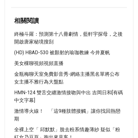
相關閱讀
終極斗羅：預測第十八冊劇情，藍軒宇探母，之後
開啟唐家秘境搜刮
(HD) HBAD-530 被顏射的瑜珈教練 今井夏帆
美女棵聊視頻視頻直播
金瓶梅聊天室免費影音秀-網絡主播黑名單將公布
女主播不雅行為大盤點
HMN-124 雙舌交纏激情接吻與中出 吉岡日和[有碼
中文字幕]
激情導火線！ 「這9種肢體接觸」讓你找回熱戀
期
全裸上空「 邱默默」脫去粉系情趣薄紗 疑似「粉
紅女乃豆頁」跑出來見客！