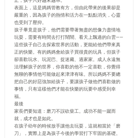
止，孩子只好越來越乖。
表面上，這是媽媽管教有方，但由此帶來的後果卻是
嚴重的，因為孩子的熱情和活力在一點點消失，心靈
也受到了壓抑。
孩子畢竟是孩子，他們需要帶著無盡的想像力盡情地
玩耍，需要有時間去打打鬧鬧、看天上飄過的白雲——
這些孩子自己去探索世界的活動，更能給他們帶來真
正的快樂。有的媽媽會給孩子買很貴的玩具，但孩子
卻喜歡玩水、玩泥巴、捉迷藏、過家家。成人永遠無
法理解孩子的世界，你喜歡的他不一定喜歡，你覺得
無聊的事情他可能做起來津津有味。所以媽媽不要總
把自己的好惡強加給孩子，要讓孩子做他們喜歡做的
事情，只有這樣他們才能在快樂的玩要中感受到幸
福。
最後
家長們要知道：磨刀不誤砍柴工。成功不能一蹴而
就，成才也是如此。
在孩子幼年的時候放手讓他去玩耍，這就相當於「磨
刀」，實際上是為孩子今後的學習打下牢固的基礎。