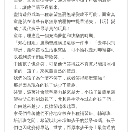
競賽、學習重擔等等，通通壓在小孩子稚嫩的肩膀
上，讓他們喘不過氣來。
盡情遊戲成為一種奢望無憂無慮變成不可能，而童真
童趣就在這些有形無形的壓抑中提早消失，【玩】變
成了現代孩子最珍貴的玩具！
童年，理應是一個充滿夢想和快樂的時期。
「知心姐姐」盧勤曾經講過這樣一件事：「去年我到
非洲，雖然當地生活很貧困，可不論我走到哪裡都可
以看到孩子們面帶微笑。」
中國孩子也會笑，可是他們笑得並不真實只能用照相
前的「茄子」來掩蓋自己的疲憊。
我們的孩子為什麼不笑了，或者笑得那麼牽強？
那是因為現在的孩子缺少了童趣。
確實，隨著社會競爭壓力越來越大，小孩子最簡單願
望被父母強制忽視了，尤其是生活在城市的孩子們，
自由越來越少，負擔卻越來越重。
家長們帶著他們不停地穿梭在各種補習班、輔導班、
培訓班之間，希望以此來增加孩子的競爭砝碼。孩子
們也因此變得早熟、世故，而原本孩子身上最普通的