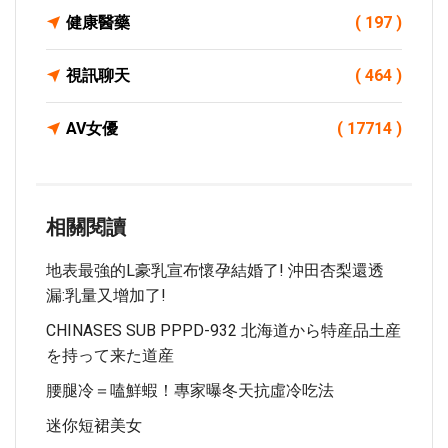
健康醫藥
( 197 )
視訊聊天
( 464 )
AV女優
( 17714 )
相關閱讀
地表最強的L豪乳宣布懷孕結婚了! 沖田杏梨還透
漏:乳量又增加了!
CHINASES SUB PPPD-932 北海道から特産品土産
を持って来た道産
腰腿冷＝嗑鮮蝦！專家曝冬天抗虛冷吃法
迷你短裙美女