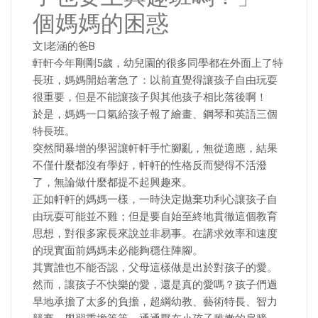
個媽媽的困惑
文|老涵的爸B
軒軒今年剛剛5歲，幼兒園的很多同學都在外面上了特
長班，媽媽開始著急了：以前直覺得讓孩子自由玩耍
很重要，但是不能讓孩子與其他孩子相比落後啊！
於是，媽媽一口氣給孩子報了繪畫、鋼琴和英語三個
特長班。
突然間暴增的學習讓軒軒手忙腳亂，無從適應，結果
不僅什麼都沒有學好，軒軒的性格反而變得不活潑
了，無論做什麼都提不起興趣來。
正如軒軒的媽媽一樣，一時決定拋棄功利心讓孩子自
由玩耍可能並不難；但是要自始至終地貫徹這個教育
思想，對很多家長來說並非易事。在講求效率和速度
的現實面前媽媽未必能夠穩住陣腳。
其實誰也不能否認，父母這樣做是出於對孩子的愛。
然而，讓孩子不快樂的愛，還是真的愛嗎？孩子們過
早地承擔了太多的負擔，超綱幼教、藝術特長、智力