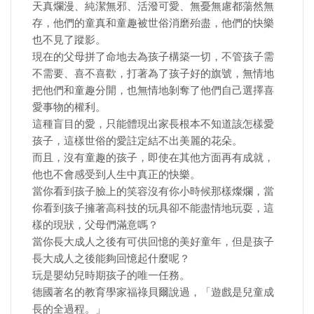
天真爛漫、純潔無邪、活潑可愛、無憂無慮都蕩然無
存，他們的童真和童趣被世俗消磨殆盡，他們的快樂
也不見了蹤影。
現在的父母拼了命地去為孩子構築一切，不管孩子需
不需要、喜不喜歡，打著為了孩子好的旗號，無情地
把他們和童趣分開，也無情地剝奪了他們自己選擇喜
愛事物的權利。
這種盲目的愛，只能體現出家長根本不知道該怎樣愛
孩子，這樣世俗的愛註定結不出美麗的花朵。
而且，沒有童趣的孩子，即使在其他方面再有成就，
他也不會感受到人生中真正的快樂。
當你看到孩子臉上的笑容沒有你小時候那樣燦爛，當
你看到孩子擁著高科技的玩具卻不能盡情地玩耍，這
樣的現狀，父母們滿意嗎？
當你長大成人之後有可供回憶的美好童年，但是孩子
長大成人之後能夠回憶起什麼呢？
玩是嬰幼兒時期孩子的唯一任務。
德國著名的教育學家福祿貝爾說過，「遊戲是兒童成
長的全過程。」