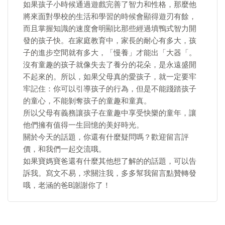
如果孩子小時候通過遊戲完善了智力和性格，那麼他
將來面對學校的生活和學習的時候會顯得遊刃有餘，
而且掌握知識的速度會明顯比那些經過填鴨式智力開
發的孩子快。在家庭教育中，家長的耐心有多大，孩
子的進步空間就有多大，「慢養」才能出「大器「。
沒有童趣的孩子就像失去了養分的花朵，是永遠盛開
不起來的。所以，如果父母真的愛孩子，就一定要牢
牢記住：你可以引導孩子的行為，但是不能踐踏孩子
的童心，不能剝奪孩子的童趣和童真。
所以父母有義務讓孩子在童趣中享受快樂的童年，讓
他們擁有值得一生回憶的美好時光。
關於今天的話題，你還有什麼疑問嗎？歡迎留言評
價，和我們一起交流哦。
如果寶媽寶爸還有什麼其他想了解的的話題，可以告
訴我。寫文不易，求關注我，多多幫我留言點贊轉發
哦，老涵的爸B謝謝你了！