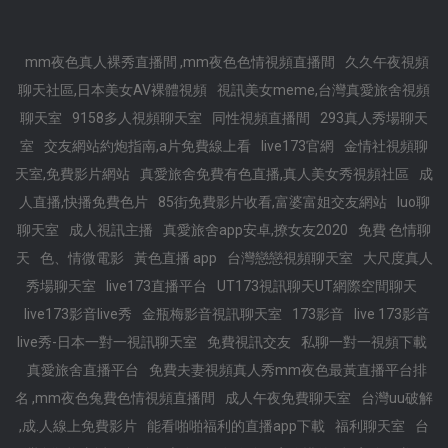
mm夜色真人裸秀直播間 ,mm夜色色情視頻直播間
久久午夜視頻
聊天社區,日本美女AV裸體視頻
視訊美女meme,台灣真愛旅舍視頻
聊天室
9158多人視頻聊天室
同性視頻直播間
293真人秀場聊天
室
交友網站約炮指南,a片免費線上看
live173官網
金情社視頻聊
天室,免費影片網站
真愛旅舍免費有色直播,真人美女秀視頻社區
成
人直播,快播免費色片
85街免費影片收看,富婆富姐交友網站
luo聊
聊天室
成人視訊主播
真愛旅舍app安卓,撩女友2020
免費 色情聊
天
色、情微電影
黃色直播 app
台灣戀戀視頻聊天室
大尺度真人
秀場聊天室
live173直播平台
UT173視訊聊天UT網際空間聊天
live173影音live秀
金瓶梅影音視訊聊天室
173影音
live 173影音
live秀-日本一對一視訊聊天室
免費視訊交友
私聊一對一視頻下載
真愛旅舍直播平台
免費夫妻視頻真人秀mm夜色最黃直播平台排
名 ,mm夜色兔費色情視頻直播間
成人午夜免費聊天室
台灣uu破解
,成.人線上免費影片
能看啪啪福利的直播app下載
福利聊天室
台