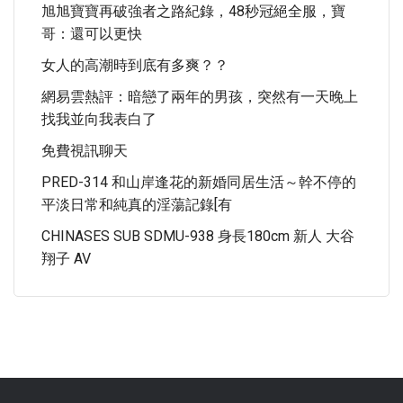
旭旭寶寶再破強者之路紀錄，48秒冠絕全服，寶
哥：還可以更快
女人的高潮時到底有多爽？？
網易雲熱評：暗戀了兩年的男孩，突然有一天晚上
找我並向我表白了
免費視訊聊天
PRED-314 和山岸逢花的新婚同居生活～幹不停的
平淡日常和純真的淫蕩記錄[有
CHINASES SUB SDMU-938 身長180cm 新人 大谷
翔子 AV