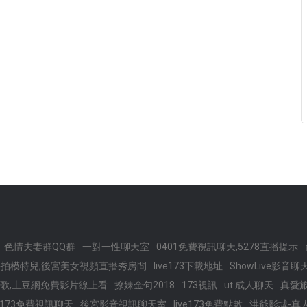
色情夫妻群QQ群
一對一性聊天室
0401免費視訊聊天,5278直播提示
拍模特兒,後宮美女視頻直播秀房間
live173下載地址
ShowLive影音聊
歌,土豆網免費影片線上看
撩妹金句2018
173視訊
ut 成人聊天
真愛
ve 173免費視訊聊天
後宮影音視訊聊天室
live173免費點數
洪爺影城-真