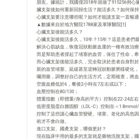
朋友。據統計，我國僅2018年就做了915256
臟支架後如何重新回歸生活？能活多久？如何保持
心臟支架要注意哪些呢？如何才能讓支架一直暢通
▲數據來自於地方醫院1788家及軍隊醫院[1]
心臟支架後能活多久？
心臟支架後能活多久，10年？15年？這是患者
解決心肌缺血，恢復冠狀動脈血運的一種有效治療
而是幫助患者撐起了堵塞的血管，保住了性命，希
而心臟支架後能活多久，完全取決於患者自身對於
新的血管堵塞、延緩甚至逆轉冠狀動脈粥樣硬化，
囑用藥，調整好自己的生活方式，定期複查，將血
空腹血糖低於6，餐後2小時在7左右或以下；
血壓控制在80/130；
體重指數（即體重/身高的平方）控制在22-24左
低密度脂蛋白膽固醇（LDL-C）控制在＜1.8mmol/L
控制了這些讓心臟血管變硬、堵塞、老化的高危因
術才不會白做。
進口支架、國產支架，哪個更好？
現在臨床中用的最多的支架就是藥物洗脫支架，國產支架