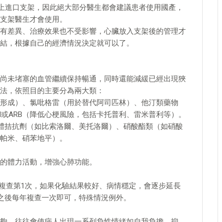
得上進口支架，因此絕大部分醫生都會建議患者使用國產，
支架醫生才會使用。
有差異、治療效果也不受影響，心臟放入支架後的管理才
結，根據自己的經濟情況決定就可以了。
尚未堵塞的血管繼續保持暢通，同時還能減緩已經出現狹
法，依照目的主要分為兩大類：
血栓形成）、氯吡格雷（用於替代阿司匹林）、他汀類藥物
I或ARB（降低心梗風險，包括卡托普利、雷米普利等）。
受體拮抗劑（如比索洛爾、美托洛爾）、硝酸酯類（如硝酸
帕米、硝苯地平）。
的體力活動，增強心肺功能。
月複查第1次，如果化驗結果較好、病情穩定，會逐步延長
，之後每年複查一次即可，特殊情況例外。
夠，往往會使病人出現一系列負性情緒如自我負擔、抑