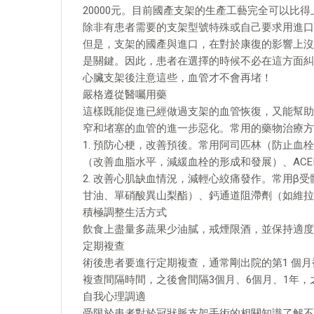
20000元。目前國產支架的生產工藝完全可以比
除非有患者需要的支架型號特殊或自己要求用進口
但是，支架的國產與進口，在對於康復的影響上沒
是關鍵。因此，患者在選擇的時候不必在這方面糾
心臟支架後注意這些，血管才不會再堵！
嚴格遵從醫囑用藥
這樣既能促進已經做過支架的血管恢復，又能幫助
窄和堵塞的血管的進一步惡化。常用的藥物治療方
1. 預防心梗，改善預後。常用阿司匹林（防止
（改善血脂水平，減緩血栓的形成和發展）、ACE
2. 改善心肌缺血情況，減輕心絞痛發作。常用β
甘油、單硝酸異山梨酯）、鈣通道阻滯劑（如維拉
積極調整生活方式
飲食上盡量多蔬果少油膩，戒煙限酒，並保持適度
定期複查
術後患者要進行定期複查，通常剛出院的第1 個
複查間隔時間，之後會間隔3個月、6個月、1年
自我心理調適
受限於患者對於冠狀脈支架手術的相關知識了解不