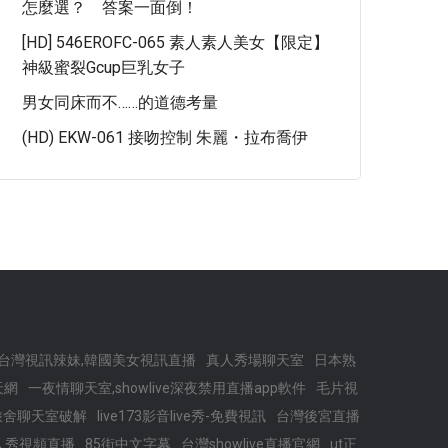
怎麼選？ 答案一面倒！
[HD] 546EROFC-065 素人素人美女【限定】
神級蜜裂Gcup巨乳女子
男女同床而不……的道德考量
(HD) EKW-061 接吻控制 朱麗・拉布喬伊
台灣視訊辣妹,韓國美女視訊直播
真人秀場聊天室
日本熟
天網
一夜情聊天室,showlive深夜禁用直播app軟件
毛片視
旅舍聊天室破解
live173影音live秀-免費視訊
台灣後宮直播
人秀視頻直播
85街中文字幕
台灣showlive直播官網
ut正