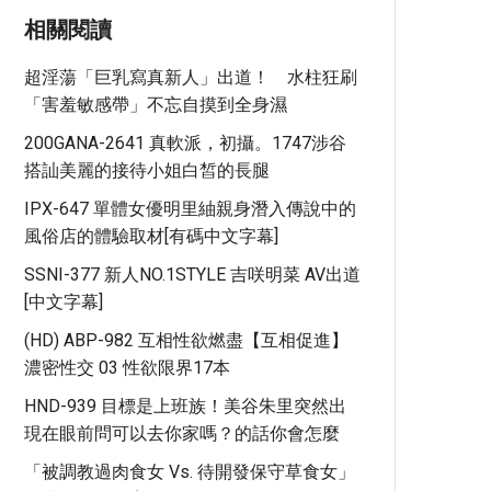
相關閱讀
超淫蕩「巨乳寫真新人」出道！ 水柱狂刷
「害羞敏感帶」不忘自摸到全身濕
200GANA-2641 真軟派，初攝。1747涉谷
搭訕美麗的接待小姐白皙的長腿
IPX-647 單體女優明里紬親身潛入傳說中的
風俗店的體驗取材[有碼中文字幕]
SSNI-377 新人NO.1STYLE 吉咲明菜 AV出道
[中文字幕]
(HD) ABP-982 互相性欲燃盡【互相促進】
濃密性交 03 性欲限界17本
HND-939 目標是上班族！美谷朱里突然出
現在眼前問可以去你家嗎？的話你會怎麼
「被調教過肉食女 Vs. 待開發保守草食女」