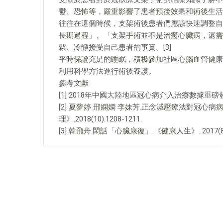
鬱、恐怖等，嚴重影響了患者預後效果和術後生活。
往往在這個時候，支架術後患者們應該快速調整自
長期過程」、「支架手術並不是治癒心臟病，還需
鬆、冷靜接受自己患者的事實。[3]
平時保證充足的睡眠，積极參加社區心腦血管健康
利用科學方法進行術後養護。
參考文獻
[1] 2018年中國大陸地區冠心病介入治療數據重磅發布.醫
[2] 夏夢婷 邢嫻嫻 李妹芳.正念減壓療法對冠心
理》.2018(10).1208-1211.
[3] 韓飛舟.閑話「心臟康復」.《健康人生》. 2017(8).