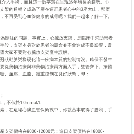
例心臟介入手術，而且這一數字還在呈現逐年增長的趨勢。心
支架的通暢？成為了壓在這群患者心中的3座大山，那麼
，不再受到心血管健康的威脅呢？我們一起來了解一下。
們最為關注的問題。事實上，心臟放支架，是臨床中幫助患者
手段，支架本身對於患者的壽命並不會造成不良影響，反
望大家不要對心臟放支架產生誤解。
冠狀動脈粥樣硬化這一疾病本質的控制情況。確保不發生
要從藥物治療與非藥物治療兩方面入手，雙管齊下。按醫
糖、血壓、血脂、體重控制在良好狀態，即：
右；
，不低於1.0mmol/L
素，在這場心臟血管保衛戰中，你就基本取得了勝利，手
價格在8000-12000元；進口支架價格在18000-