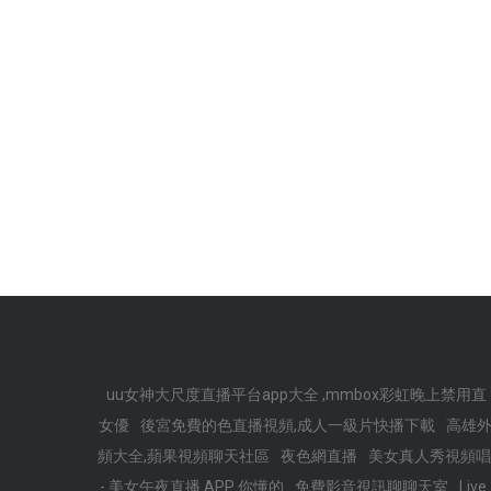
uu女神大尺度直播平台app大全 ,mmbox彩虹晚上禁用直
女優
後宮免費的色直播視頻,成人一級片快播下載
高雄外
頻大全,蘋果視頻聊天社區
夜色網直播
美女真人秀視頻唱
- 美女午夜直播 APP 你懂的
免費影音視訊聊聊天室
Li