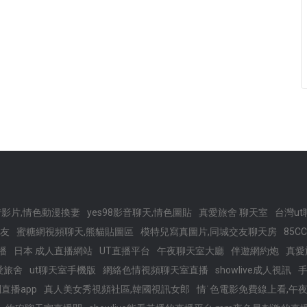
影片,情色動漫換妻
yes98影音聊天,情色圖貼
真愛旅舍 聊天室
台灣u
交友
蜜糖網視頻聊天,熊貓貼圖區
模特兒寫真圖片,同城交友聊天房
85
播
日本 成人直播網站
UT直播平台
午夜聊天室大廳
伴遊網約炮
真愛旅
愛旅舍
ut聊天室手機版
網絡色情視頻聊天室直播
showlive成人視訊
手
直播app
真人美女秀視頻社區,韓國視訊女郎
情˙色電影免費線上看,午