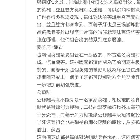
堪稱KPL之最，11場比賽中有3次進入巔峰對決
的英雄，並且雙方英雄可以重複，可以說巔峰對決
但也有很多觀眾發現，巔峰對決的英雄重合率實在
出，並且雙方都會拿到。而姜子牙也是三場巔峰對
當這幾個英雄出場率非常高的時候就意味著這些英
強在哪裡，他們組合出的體系到底多麼強。
姜子牙+盤古
這兩個英雄是要組合在一起說的，盤古這名英雄前
成、流血傷害。這些因素都讓他成為了前期霸主級
勢的。而姜子牙這個英雄的被動可以為隊伍提供經
後期陣容配上一個姜子牙都可以和對方全前期陣容
一步增加前期強勢度。
公孫離
公孫離其實不能算是一名前期英雄，相反她的發育
點就是對線能力極強，二技能擊落飛行物外加高額
十分恐怖，而姜子牙前期能讓公孫離等級始終處於
子牙這套組合也是彌補前期公孫離的疲軟，為公孫
盾山、蘇烈
這兩個英雄都是巔峰對決輔助登過場的，這兩個英