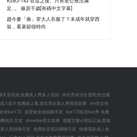
KSBJ-143 在這之後、只有老公無法滿
足…。 篠原千歲[有碼中文字幕]
趙今麥「偷」穿大人衣服了？未成年就穿西
裝，看著卻很時尚
t聊天室視頻,免費真人秀多人視頻
內衣秀表演全透明,性交圖
CC成人影片免費線上看,後宮美女真人秀視頻直播
sm美女視
舍live173
真愛旅舍視頻聊天室
live173影音live秀-免費
機視訊 交友
showlive美女直播
虛擬文愛ut視訊正妹,貴族
夜真人視頻聊天室
免費影音視訊聊聊天室
快播電影成人免