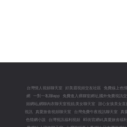
台灣情人視頻聊天室
好美眉視頻交友社區
免費線上色情
網
一對一私聊app
免費進入裸聊室網址,國外免費視訊
頻網站,網聊內衣聊天室視頻,美女聊天室
甜心女孩美女直
視訊
真愛旅舍視頻聊天室
台灣免費午夜視訊聊天室
真
色情網小說
台灣視訊福利視頻
85街官網st,真愛旅舍福利