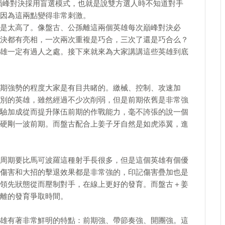
，巔峰對決採用盲選模式，也就是說雙方選人時不知道對手
因為這兩點變得非常刺激。
是太高了。像盤古、公孫離這兩個英雄每次巔峰對決必
決都有亮相，一次兩次重複是巧合，三次了還是巧合么？
雄一定有過人之處。接下來就來為大家講講這些英雄到底
期強勢的程度大家是有目共睹的。繳械、控制、攻速加
別的英雄，雖然經過不少次削弱，但是前期依舊是非常強
驗加成從而提升隊伍前期的作戰能力，毫不誇張的說一個
硬剛一波前期。而盤古配合上姜子牙自然是如虎添翼，進
周期要比馬可波羅這種射手長很多，但是這個英雄有個優
傷害和大招的擊退效果都是非常強的，印記傷害疊加也是
領先狀態從而壓制對手，在線上更好的發育。而盤古＋姜
離的發育爭取時間。
雄有著非常鮮明的特點：前期強、帶節奏強、開團強。這