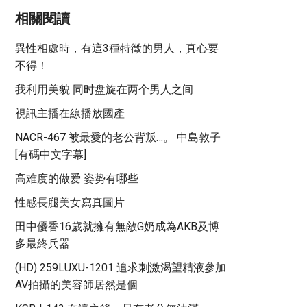
相關閱讀
異性相處時，有這3種特徵的男人，真心要
不得！
我利用美貌 同时盘旋在两个男人之间
視訊主播在線播放國產
NACR-467 被最愛的老公背叛…。 中島敦子
[有碼中文字幕]
高难度的做爱 姿势有哪些
性感長腿美女寫真圖片
田中優香16歲就擁有無敵G奶成為AKB及博
多最終兵器
(HD) 259LUXU-1201 追求刺激渴望精液參加
AV拍攝的美容師居然是個