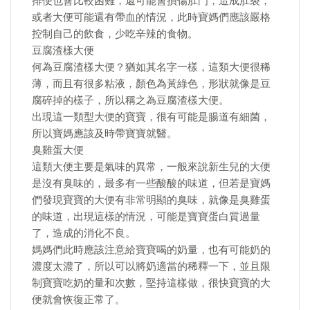
排便也會比較困難，還可能會損傷肛門，造成肛裂，
或者大便可能還有帶血的情況，此時寶媽們應該嚴格
控制自己的飲食，少吃辛辣的食物。
豆腐渣樣大便
何為豆腐渣樣大便？猶如其名字一樣，這類大便很稀
薄，而且有很多粘液，顏色為黃綠色，形狀就像是豆
腐碎掉的樣子，所以稱之為豆腐渣樣大便。
出現這一類型大便的寶寶，很有可能是腸道有細菌，
所以寶媽應該及時帶寶寶就醫。
臭雞蛋大便
這類大便主要是氣味的異常，一般來說新生兒的大便
是沒有臭味的，最多有一些酸酸的味道，但若是寶媽
們發現寶寶的大便有非常明顯的臭味，就像是臭雞蛋
的味道，出現這樣的情況，可能是寶寶蛋白質過量
了，造成的消化不良。
媽媽們此時應該注意給寶寶喝的奶量，也有可能奶的
濃度太濃了，所以可以將奶適當的稀釋一下，並且限
制寶寶吃奶的量和次數，堅持這樣做，很快寶寶的大
便就會恢復正常了。