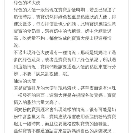
綠色的稀大便
綠色的大便一般出現在寶寶胎便時期，若是已經過了
胎便時期，寶寶仍然排綠色甚至是粘液狀的大便，排
便次數多，每次排便量也少的話，此時寶媽應該注意
寶寶的食奶量，還有奶中的含糖量。奶中含糖量過
高，吃奶量不夠，都會造成的寶寶大便出現這種情
況。
不過出現綠色大便還有一種情況，那就是媽媽吃了過
多的綠色蔬菜，或者是寶寶食用了綠色菜泥，所以遇
到這類情況，寶媽們應該要通過大便的粘度來進行分
辨，不要「病急亂投醫」哦。
油油的大便
若是寶寶排斥的大便呈現粘液狀，甚至表面還有油珠
一樣發亮的東西，這類大便是在提醒各位寶媽，寶寶
攝入的脂肪含量太高了。
喝奶粉的寶寶經常會出現這樣的情況，很有可能是奶
粉中含脂量太高，寶媽應該考慮改用低脂奶粉給寶寶
服用一段時間，而且也要嚴格控制寶寶的攝糖量。
雖然寶寶不能通過語言來告訴媽媽自己的身體狀況，