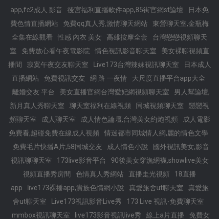
app,fc2成人 影音
後宮福利直播軟件app,85街官網st論壇
日本免
費色情直播網站
免費qq真人秀,激情聊天網站
東營聊天室,金瓶梅
全集在線觀看
性感 內衣 美女
高雄按摩全套
台灣戀戀視頻聊天
室
免費放心看午夜電影院
情色視訊影音聊天室
美女裸聊視頻直
播間
寂寞午夜交友聊天室
Live173台灣辣妹視訊聊天室
日本成人
直播網站
免費視訊交友
網 路 一夜情
大尺度直播平台app大全
離婚交友 平台
美女直播官網台灣愛妃網視頻聊天室
男人幫論壇,
新月真人秀聊天室
聊天室福利在線視頻
同城視頻聊天室
戀戀視
頻聊天室
成人聊天室
成人情色論壇,台灣美女約炮視頻
成人電影
免費看,超碰免費在線成人視頻
情迷都市同城情人網,麗的情色文學
免費毛片快播A片,58同城交友
成人情色小說
國外視訊美女,影音
視訊聊聊天室
173live影音平台
90後美女穿漁網襪,showlive美女
視頻直播秀房間
色情真人秀網站
直播走光視頻
18直播
app
live173裸播app,貴族色情網小說
真愛旅舍ut聊天室
真愛旅
舍ut聊天室
Live173視訊影音Live秀
173 Live 視訊-免費聊天室
mmbox視訊聊天室
live173影音視訊live秀
線上a片直播
免費女