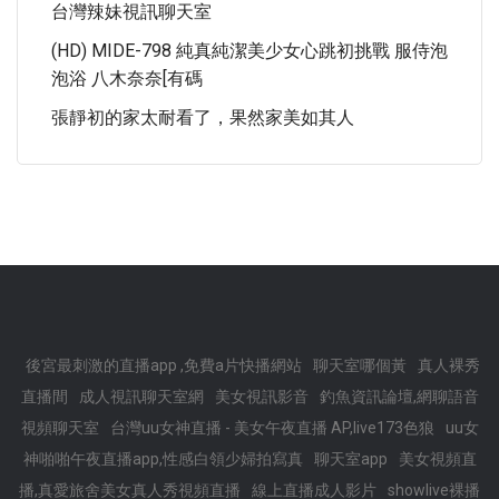
台灣辣妹視訊聊天室
(HD) MIDE-798 純真純潔美少女心跳初挑戰 服侍泡
泡浴 八木奈奈[有碼
張靜初的家太耐看了，果然家美如其人
後宮最刺激的直播app ,免費a片快播網站
聊天室哪個黃
真人裸秀
直播間
成人視訊聊天室網
美女視訊影音
釣魚資訊論壇,網聊語音
視頻聊天室
台灣uu女神直播 - 美女午夜直播 AP,live173色狼
uu女
神啪啪午夜直播app,性感白領少婦拍寫真
聊天室app
美女視頻直
播,真愛旅舍美女真人秀視頻直播
線上直播成人影片
showlive裸播