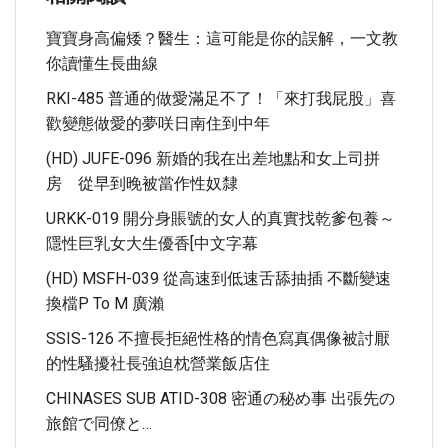
寶寶身高偏矮？醫生：這可能是你的誤解，一文教
你讀懂生長曲線
RKI-485 普通的做愛滿足不了！「來打我屁股」喜
歡變態做愛的夢咲日南住到中年
(HD) JUFE-096 新婚的我在出差地點和女上司拼
房 從早到晚被當作性奴隸
URKK-019 開分身賬號的女人的真實找乾爹包養～
隱性巨乳女大生優香[中文字幕
(HD) MSFH-039 從高速到低速舌舔抽插 不斷變速
換檔P To M 廣瀨
SSIS-126 不擅長拒絕性格的情色寫真偶像被討厭
的性騷擾社長強迫枕營業飯店住
CHINASES SUB ATID-308 密通の秘め事 出張先の
旅館で同僚と…