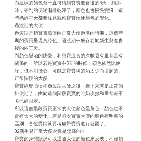
而這樣的顏色會一直持續到寶寶進食後的3天，到那
時，等到胎便漸漸排乾淨了，顏色也會慢慢變淺，這
時媽媽每天都要注意觀察寶寶便便顏色的變化。
過渡期的大便
過渡期是指寶寶胎便向正常大便過度的時期，這個時
期的寶寶呈現黃綠色。過渡期一般存在於新生兒進食
後的兩三天。
而顏色變淺的快慢，和寶寶進食的次數還有量都是有
關係的，所以若是寶寶4-5天的時候，顏色依然比較
深，也不用擔心，可能是寶寶喝的奶太少而引起的。
正常階段的大便
寶寶經歷胎便和過渡期大便之後，接下來就是正常的
排便期了，由於這個階段寶寶的吃奶次數和量都差不
多已經固定。
所以這個階段寶寶正常的大便顏色是黃色，顏色也不
會有太大的變化，若是每次寶寶大便的顏色有明顯的
區別，各位寶媽就要考慮帶寶寶進行就醫了。
02新生兒正常大便次數是怎樣的？
寶寶的身體狀況可以通過大便的顏色來反映，不僅如