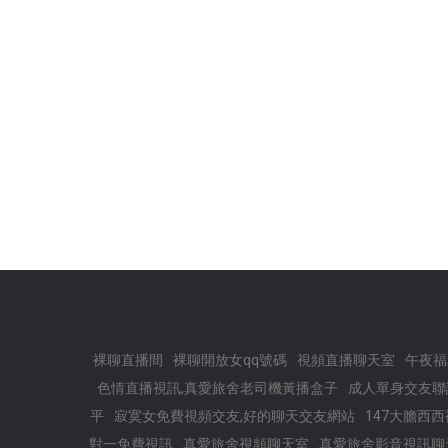
裸聊直播間
裸聊開放女qq號碼
視頻直播聊天室
午夜福
色情直播視訊,真愛旅舍老司機黃播盒子
成人單身交友聯
平
寂寞女免費視頻交友,好的聊天交友網站
147大膽西
對一免費視訊
真愛旅舍視頻聊天室
真愛旅舍影音視訊聊