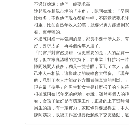
不過紅娘說：他們一般要求高
說起現在相親市場的「主角」，陳阿姨說：「早兩年8
比較多，不過他們現在都還年輕，不願意把要求降
很重，比如自己年收入20萬，就要求男方能達到
看、更年輕的。
不過陳阿姨一再強調的是，家長不要干涉太多。有
好，要求太多，再等個兩年又遲了。
「門當戶對當然沒錯，但更重要的是，人的品質一
樣，但在家庭溫暖的支持下，在事業上打拚出一片
陳阿姨閱人很多，獨具一雙慧眼，看到了本人，基
己本人來相親，這樣成功的幾率會大很多。「現在
的，見到了本人才能從各方面做個真實的判斷。」
現在最「搶手」的男生和女生是什麼樣子的？你符
根據陳阿姨15年來的經驗，她說，雖然每個人的
看，女孩子最好是有穩定工作，正常的上下班時間
男生的話，有一定實力，家庭條件要過得去，本人
陳阿姨說，以後工作室也要做起線下交友活動，這