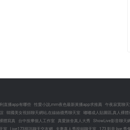
利直播app有哪些
性愛小說,mm夜色最新黃播app求推薦
午夜寂寞聊天
誼
韓國美女視頻聊天網站,在線絲襪秀聊天室
嘟嘟成人貼圖區,真人裸體
西裸體寫真
台中按摩個人工作室
真愛旅舍真人大秀
ShowLive影音聊天
天室
Live173視訊聊天交友網
夫妻真人秀視頻聊天室
173 影音 live