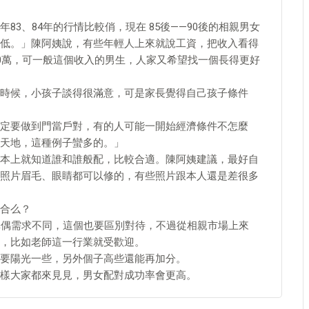
3、84年的行情比較俏，現在 85後——90後的相親男女
低。」陳阿姨說，有些年輕人上來就說工資，把收入看得
30萬，可一般這個收入的男生，人家又希望找一個長得更好
時候，小孩子談得很滿意，可是家長覺得自己孩子條件
定要做到門當戶對，有的人可能一開始經濟條件不怎麼
天地，這種例子蠻多的。」
本上就知道誰和誰般配，比較合適。陳阿姨建議，最好自
照片眉毛、眼睛都可以修的，有些照片跟本人還是差很多
合么？
擇偶需求不同，這個也要區別對待，不過從相親市場上來
，比如老師這一行業就受歡迎。
要陽光一些，另外個子高些還能再加分。
樣大家都來見見，男女配對成功率會更高。