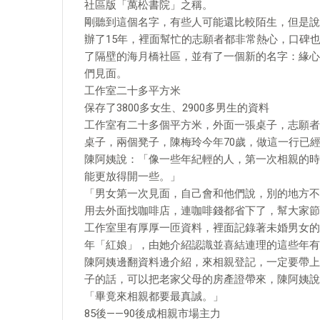
社區版「萬松書院」之稱。
剛聽到這個名字，有些人可能還比較陌生，但是說
辦了15年，裡面幫忙的志願者都非常熱心，口碑
了隔壁的海月橋社區，並有了一個新的名字：緣心
們見面。
工作室二十多平方米
保存了3800多女生、2900多男生的資料
工作室有二十多個平方米，外面一張桌子，志願者
桌子，兩個凳子，陳梅玲今年70歲，做這一行已
陳阿姨說：「像一些年紀輕的人，第一次相親的時
能更放得開一些。」
「男女第一次見面，自己會和他們說，別的地方不
用去外面找咖啡店，連咖啡錢都省下了，幫大家節
工作室里有厚厚一匝資料，裡面記錄著未婚男女的信息
年「紅娘」，由她介紹認識並喜結連理的這些年有1
陳阿姨邊翻資料邊介紹，來相親登記，一定要帶上
子的話，可以把老家父母的房產證帶來，陳阿姨說
「畢竟來相親都要最真誠。」
85後——90後成相親市場主力