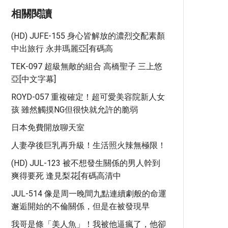
相關閱讀
(HD) JUFE-155 身心皆解放的濃烈交配素顏
中出旅行 永井瑪麗亞[有碼高
TEK-097 超級無敵的組合 高橋聖子 三上悠
亞[中文字幕]
ROYD-057 重複確定！超可愛美容院新人女
孩 雖然觸摸NG但很快就允許的脆弱
日本免費開放聊天室
人妻孕後巨乳再升級！生活照火辣無極限！
(HD) JUL-123 被不想發生關係的男人幹到
爽得要死 逢見梨花[有碼高清中
JUL-514 像是周一晚間九點連續劇般的命運
邂逅開始的不倫關係，但是在被發現早
我哥是條「美人魚」！我被他逼瘋了，他卻