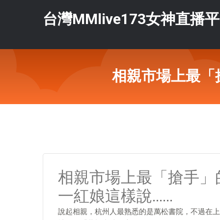
台灣MMlive173女神直播
相親市場上最「
相親市場上最「搶手」
一紅娘這樣說……
說起相親，杭州人最熟悉的是萬松書院，不過在上