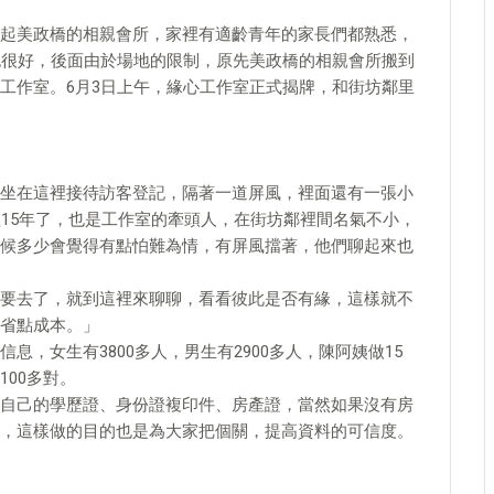
起美政橋的相親會所，家裡有適齡青年的家長們都熟悉，
也很好，後面由於場地的限制，原先美政橋的相親會所搬到
工作室。6月3日上午，緣心工作室正式揭牌，和街坊鄰里
坐在這裡接待訪客登記，隔著一道屏風，裡面還有一張小
經15年了，也是工作室的牽頭人，在街坊鄰裡間名氣不小，
候多少會覺得有點怕難為情，有屏風擋著，他們聊起來也
要去了，就到這裡來聊聊，看看彼此是否有緣，這樣就不
省點成本。」
，女生有3800多人，男生有2900多人，陳阿姨做15
00多對。
自己的學歷證、身份證複印件、房產證，當然如果沒有房
，這樣做的目的也是為大家把個關，提高資料的可信度。