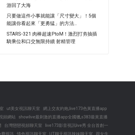
游回了大海
只要做這件小事就能讓「尺寸變大」！5個
能讓你看起來「更勇猛」的方法...
STARS-321 肉棒超速PtoM！激烈打夯抽插
騎乘位和口交無限持續 射精管理
室
ut美女視訊聊天室
網上交友約炮,live173色黃直播app
視頻網站
showlive最刺激的直播app全國獵,s383最黃直播
網
台灣戀戀視頻聊天室
live173影音視訊live秀 全台首創一
 秀免費視訊
情色視訊聊天室
UT聊天視訊辣妹聊天室
跟女生