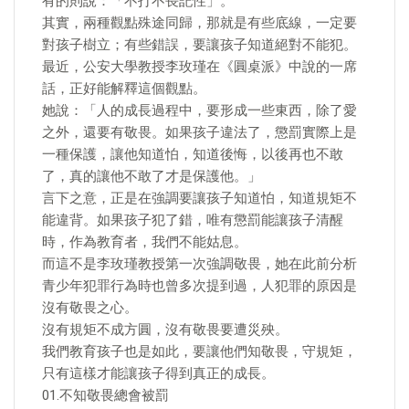
有的則說：「不打不長記性」。
其實，兩種觀點殊途同歸，那就是有些底線，一定要
對孩子樹立；有些錯誤，要讓孩子知道絕對不能犯。
最近，公安大學教授李玫瑾在《圓桌派》中說的一席
話，正好能解釋這個觀點。
她說：「人的成長過程中，要形成一些東西，除了愛
之外，還要有敬畏。如果孩子違法了，懲罰實際上是
一種保護，讓他知道怕，知道後悔，以後再也不敢
了，真的讓他不敢了才是保護他。」
言下之意，正是在強調要讓孩子知道怕，知道規矩不
能違背。如果孩子犯了錯，唯有懲罰能讓孩子清醒
時，作為教育者，我們不能姑息。
而這不是李玫瑾教授第一次強調敬畏，她在此前分析
青少年犯罪行為時也曾多次提到過，人犯罪的原因是
沒有敬畏之心。
沒有規矩不成方圓，沒有敬畏要遭災殃。
我們教育孩子也是如此，要讓他們知敬畏，守規矩，
只有這樣才能讓孩子得到真正的成長。
01.不知敬畏總會被罰