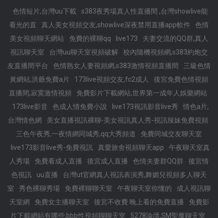
色情短片,台灣uu下載
s383夜秀場真人性直播間 ,台灣showlive能
看光的直
真人美女視頻交友,showlive深夜禁用直播app軟件
色情
美女視頻聊天網站
免費的裸聊qq
live173
夫妻交流的QQ群,真人
視訊聊天室
台灣uu聊天室視頻破解
校內隨機視頻網,s383約炮交
友直播間平台
色情熟女人妻視頻網,s383激情視頻直播間
三級色情
黃網站,洪爺免費a片
173live視頻交友,fc2成人
後宮免費色情視頻
直播間,寂寞激情視頻
免費影片下載網站,世界第一成年人娛樂網站
173live影音
色成人情免費小說
live173視訊影音live秀
情色a片,
台灣情色網
美女直播視訊裸聊-美女視訊真人秀-視訊辣妹免費視頻
三色午夜秀,一夜情網同城秀,qq大秀頻道
免費同城交友聊天室
live173影音live秀-免費視訊
真愛旅舍視頻聊天app
午夜聊天室真
人秀場
免費看成人直播
後宮成人直播
色情夫妻群QQ群
後宮情
色視訊
uu直播
台灣ut官網真人視訊表演秀,舞媚兒視頻多人聊天
室
秀色裸聊秀場
免費裸聊聊天室
午夜聊天室你懂的
成人視訊聊
天室網
免費女主播聊天室
後宮不收費 晚上看的免費直播
免費影
片下載網站有哪些,bbb性視頻聊聊天室
5278論壇,SM聖魔聊天室