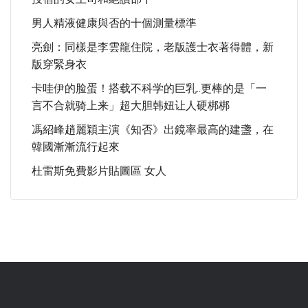
男人精液健康與否的十個測量標準
亮劍：同樣是李雲龍住院，老版護士衣著得體，新
版穿緊身衣
卡哇伊的脸蛋！搭载不科学的巨乳..更棒的是「一
言不合就骑上来」超大胆韩妞让人硬梆梆
馮紹峰趙麗穎主演《知否》出鏡率最高的建盞，在
韓國漸漸流行起來
杜雷斯免費影片貼圖區 女人