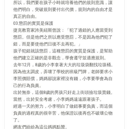
所以，我們要在孩子小時就培養他們的規則意識，讓
他們明白，突破規則要付出代價，規則內的自由才是
真正的自由。
03.懲罰的實質是保護
捷克教育家誇美紐斯曾說：「犯了過錯的人應當受到
懲罰。但是他們之所以應受懲罰，不是因為他們犯了
錯，而是要使他們日後不去再犯。」
孩子犯錯就該懲罰，這種懲罰的實質是保護，是幫助
他們建立正確的是非觀念，學會遵守並適應規則。
去年12月，8歲的小李拿著大大的垃圾袋翻找垃圾桶。
因為他太調皮，弄壞了學校的班級門牌，老師要求小
李照價賠償，媽媽卻說家裡沒有錢，小李要學會為自
己的行為負責。
出於無奈，這個8歲的男孩只好走上街頭撿垃圾賣錢。
當然，出於安全考慮，小李媽媽遠遠跟著孩子。
經過一天的努力，小李明白了做錯事要負責，而這個
負責的過程真的很辛苦，他保證以後再也不破壞公物
了。
網友們紛紛為這位媽媽點贊。