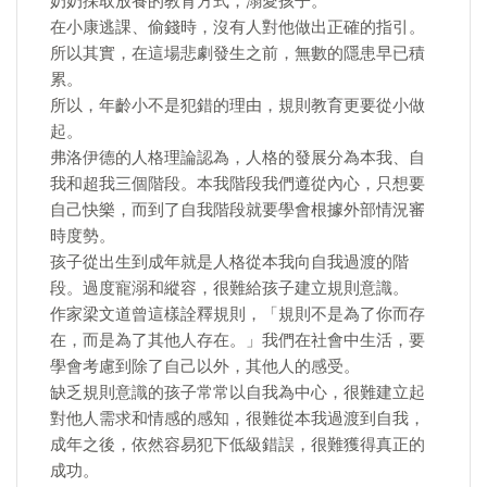
奶奶採取放養的教育方式，溺愛孩子。
在小康逃課、偷錢時，沒有人對他做出正確的指引。
所以其實，在這場悲劇發生之前，無數的隱患早已積
累。
所以，年齡小不是犯錯的理由，規則教育更要從小做
起。
弗洛伊德的人格理論認為，人格的發展分為本我、自
我和超我三個階段。本我階段我們遵從內心，只想要
自己快樂，而到了自我階段就要學會根據外部情況審
時度勢。
孩子從出生到成年就是人格從本我向自我過渡的階
段。過度寵溺和縱容，很難給孩子建立規則意識。
作家梁文道曾這樣詮釋規則，「規則不是為了你而存
在，而是為了其他人存在。」我們在社會中生活，要
學會考慮到除了自己以外，其他人的感受。
缺乏規則意識的孩子常常以自我為中心，很難建立起
對他人需求和情感的感知，很難從本我過渡到自我，
成年之後，依然容易犯下低級錯誤，很難獲得真正的
成功。