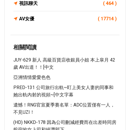
視訊聊天
( 464 )
AV女優
( 17714 )
相關閱讀
JUY-629 新人 高級百貨店收銀員小姐 本上皐月 42
歲 AV出道！！[中文
亞洲情情愛愛色色
PRED-131 公司旅行出軌~盯上美女人妻的同事和
她出軌內射的視頻~[中文字幕
遺憾！RNG官宣夏季賽名單：ADC位置僅有一人，
不見UZI！
(HD) NKKD-178 因為公司刪減經費而在出差時同房
投宿的女上司和絕讚部下