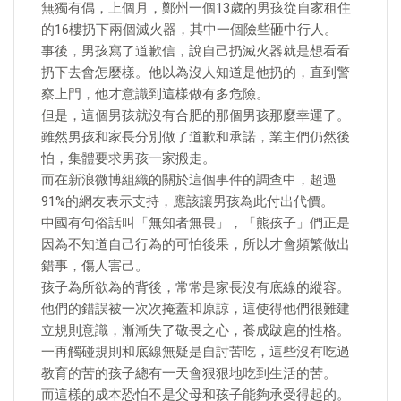
無獨有偶，上個月，鄭州一個13歲的男孩從自家租住
的16樓扔下兩個滅火器，其中一個險些砸中行人。
事後，男孩寫了道歉信，說自己扔滅火器就是想看看
扔下去會怎麼樣。他以為沒人知道是他扔的，直到警
察上門，他才意識到這樣做有多危險。
但是，這個男孩就沒有合肥的那個男孩那麼幸運了。
雖然男孩和家長分別做了道歉和承諾，業主們仍然後
怕，集體要求男孩一家搬走。
而在新浪微博組織的關於這個事件的調查中，超過
91%的網友表示支持，應該讓男孩為此付出代價。
中國有句俗話叫「無知者無畏」，「熊孩子」們正是
因為不知道自己行為的可怕後果，所以才會頻繁做出
錯事，傷人害己。
孩子為所欲為的背後，常常是家長沒有底線的縱容。
他們的錯誤被一次次掩蓋和原諒，這使得他們很難建
立規則意識，漸漸失了敬畏之心，養成跋扈的性格。
一再觸碰規則和底線無疑是自討苦吃，這些沒有吃過
教育的苦的孩子總有一天會狠狠地吃到生活的苦。
而這樣的成本恐怕不是父母和孩子能夠承受得起的。