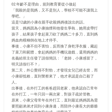
02.年齡不是理由，規則教育要從小做起
「我殺的是我媽，又不是別人，學校不可能不讓我上
學吧。」
這是12歲的小康在親手砍殺媽媽後說出的話。
當天，媽媽因為小康抽煙和他發生爭執，她用皮帶打
孩子，結果孩子拿起菜刀砍了媽媽二十多刀，直到媽
媽血肉模糊倒在地上才停手。
事後，小康不但不害怕，反而換了身乾淨衣服，藏起
了菜刀和屍體，拿起媽媽的手機玩遊戲，還用媽媽的
名義給班主任發了請假簡訊：「老師，小康感冒了，
明天請假行不？」
第二天，外公覺得不對勁，才發現女兒已經去世，而
小康卻抵賴，直到警察來了，他才承認是自己殺了
人。
出事後，在外打工的爸爸趕回老家，他承認自己常年
在外打工，一年只回一兩次家，對孩子疏於管教。
原來，小康父母常年在外打工，直到最近媽媽因為需
要照顧弟弟才回到小康身邊，而陪伴小康長大的爺爺