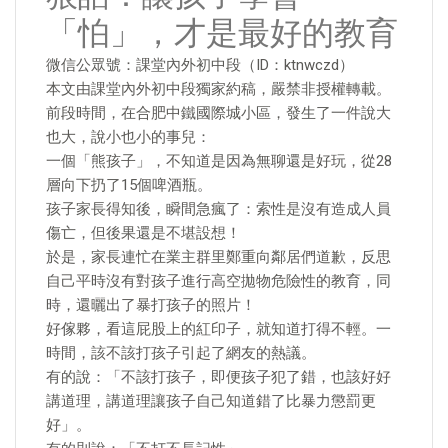
「怕」，才是最好的教育
微信公眾號：課堂內外初中段（ID：ktnwczd）
本文由課堂內外初中段獨家約稿，嚴禁非授權轉載。
前段時間，在合肥中鐵國際城小區，發生了一件說大
也大，說小也小的事兒：
一個「熊孩子」，不知道是因為無聊還是好玩，從28
層向下扔了15個啤酒瓶。
孩子家長得知後，瞬間急瘋了：索性是沒有造成人員
傷亡，但後果還是不堪設想！
於是，家長連忙在業主群里鄭重向鄰居們道歉，反思
自己平時沒有對孩子進行高空拋物危險性的教育，同
時，還曬出了暴打孩子的照片！
好傢夥，看這屁股上的紅印子，就知道打得不輕。一
時間，該不該打孩子引起了網友的熱議。
有的說：「不該打孩子，即便孩子犯了錯，也該好好
講道理，講道理讓孩子自己知道錯了比暴力懲罰更
好」。