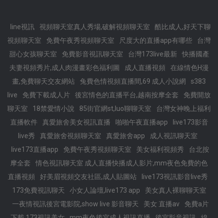
line視訊
視頻聊天室真人秀場,破解視頻聊天室
酷比成人,好天下聊
視頻聊天室
免費午夜秀視頻聊天室
尺度大的直播app有哪些
台灣
甜心女孩聊天室
免費影音視訊聊天室
台灣173live最新
快播國產
夫妻視頻秀片,成人肉漫畫彩色福利圖
成人直播視頻
在線情色H漫
畫,免費聊天交友網站
兔費色情視頻直播間,69 成人小說網
s383
live
免費下載成人片
後宮情色的直播平台,越南按摩全套
免費開放
聊天室
18禁愛情小說
85街官網st,luo聊聊天室
台灣女神晚上福利
直播軟件
真愛旅舍美女視訊直播
啪啪午夜直播app
live173影音
live秀
真愛旅舍視頻聊天室
真愛旅舍app
成人視訊聊天室
live173直播app
免費午夜秀視頻聊天室
美女福利視頻秀
台北按
摩全套
情色視訊聊天室 成人直播快播成人影片,mm夜色免費的色
直播視頻
好美眉視頻交友社區,成人貼圖站
live173視訊影音live秀
173免費視訊聊天
小女人論壇,live173 app
美女真人裸聊聊天室
一夜情視訊後宮電影院,show live 影音聊天
美女 直播av
免費a片
下載,173視訊美女
mm夜色後宮成人視訊直播
後宮影音視訊
線