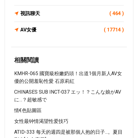
視訊聊天
( 464 )
AV女優
( 17714 )
相關閱讀
KMHR-065 國寶級粉嫩奶頭！出道1個月新人AV女
優的公開羞恥性愛 石原莉紅
CHINASES SUB INCT-037 エッ！？こんな娘がAV
に…？超敏感で
情€色貼圖區
女性最钟情渴望性爱技巧
ATID-333 每天的週四是被那個人抱的日子...。夏目