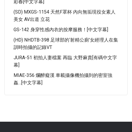
彩春[中文字幕]
(SD) MXGS-1154 天然F罩杯 內向無垢現役女素人
美女 AV出道 立花
GS-142 身穿性感內衣的按摩服務！[中文字幕]
(HD) NHDTB-398 足球部的‘射精公廁’女經理人在集
訓時拍攝的記錄VT
JURA-51 初拍人妻檔案 再臨 大野麻貴[有碼中文字
幕]
MIAE-356 爛醉癡漢 車載攝像機拍攝到的密室強
姦…[中文字幕]