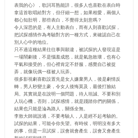
表我的心》，歌詞耳熟能詳，很多人也喜歡在表白時
拿這首歌唱給對方，但仔細一想，如果相愛，兩個人
都心知肚明，那些表白，不覺得太刻意嗎？
令人深思的是，有人主動表白，而有人則喜歡試探，
把試探感情作為考驗對方的一種方式，來確認自己在
別人心中的地位。
只不過這種結果往往事與願違，被試探的人發現這是
一場鬧劇後，不是惱羞成怒，就是氣急敗壞，也有心
平氣和接受的，但心裡肯定不舒服，感覺自己被捉
弄，就像玩偶一樣被人玩弄。
很多影視劇喜歡設置先是女人嫌棄男人，後是劇情反
轉，男人秒變土豪，令女人後悔莫及，最後打臉結
局。其實就是在說明一個問題，待人坦誠、不要和別
人玩心機，否則，試探感情，就是踐踏你們的關係，
結果也只能是淪為路人，關係全無。
李敖大師就說過，不要考驗人，人是經不起考驗的。
試探的結果，可能令你失望。有時候，明明沒有多大
的事，但是一旦試探，誤會就會產生，誤會又會產生