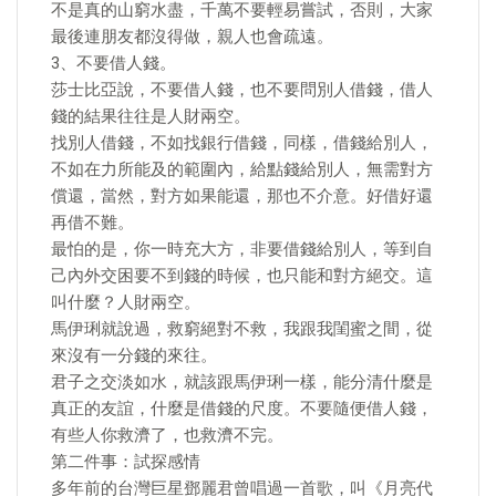
不是真的山窮水盡，千萬不要輕易嘗試，否則，大家
最後連朋友都沒得做，親人也會疏遠。
3、不要借人錢。
莎士比亞說，不要借人錢，也不要問別人借錢，借人
錢的結果往往是人財兩空。
找別人借錢，不如找銀行借錢，同樣，借錢給別人，
不如在力所能及的範圍內，給點錢給別人，無需對方
償還，當然，對方如果能還，那也不介意。好借好還
再借不難。
最怕的是，你一時充大方，非要借錢給別人，等到自
己內外交困要不到錢的時候，也只能和對方絕交。這
叫什麼？人財兩空。
馬伊琍就說過，救窮絕對不救，我跟我閨蜜之間，從
來沒有一分錢的來往。
君子之交淡如水，就該跟馬伊琍一樣，能分清什麼是
真正的友誼，什麼是借錢的尺度。不要隨便借人錢，
有些人你救濟了，也救濟不完。
第二件事：試探感情
多年前的台灣巨星鄧麗君曾唱過一首歌，叫《月亮代