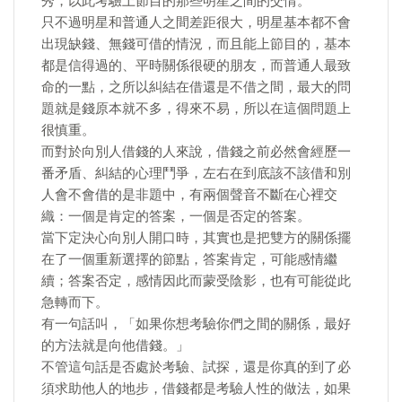
秀，以此考驗上節目的那些明星之間的交情。
只不過明星和普通人之間差距很大，明星基本都不會
出現缺錢、無錢可借的情況，而且能上節目的，基本
都是信得過的、平時關係很硬的朋友，而普通人最致
命的一點，之所以糾結在借還是不借之間，最大的問
題就是錢原本就不多，得來不易，所以在這個問題上
很慎重。
而對於向別人借錢的人來說，借錢之前必然會經歷一
番矛盾、糾結的心理鬥爭，左右在到底該不該借和別
人會不會借的是非題中，有兩個聲音不斷在心裡交
織：一個是肯定的答案，一個是否定的答案。
當下定決心向別人開口時，其實也是把雙方的關係擺
在了一個重新選擇的節點，答案肯定，可能感情繼
續；答案否定，感情因此而蒙受陰影，也有可能從此
急轉而下。
有一句話叫，「如果你想考驗你們之間的關係，最好
的方法就是向他借錢。」
不管這句話是否處於考驗、試探，還是你真的到了必
須求助他人的地步，借錢都是考驗人性的做法，如果