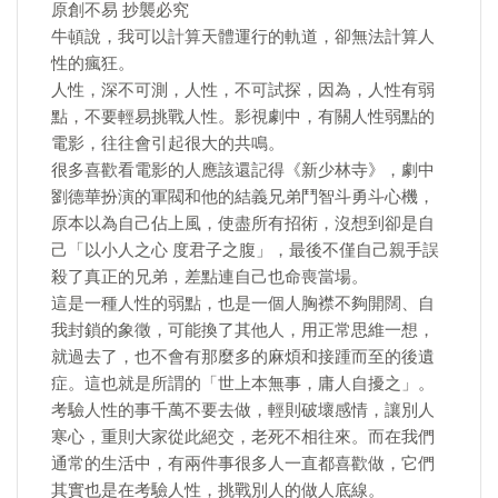
原創不易 抄襲必究
牛頓說，我可以計算天體運行的軌道，卻無法計算人
性的瘋狂。
人性，深不可測，人性，不可試探，因為，人性有弱
點，不要輕易挑戰人性。影視劇中，有關人性弱點的
電影，往往會引起很大的共鳴。
很多喜歡看電影的人應該還記得《新少林寺》，劇中
劉德華扮演的軍閥和他的結義兄弟鬥智斗勇斗心機，
原本以為自己佔上風，使盡所有招術，沒想到卻是自
己「以小人之心 度君子之腹」，最後不僅自己親手誤
殺了真正的兄弟，差點連自己也命喪當場。
這是一種人性的弱點，也是一個人胸襟不夠開闊、自
我封鎖的象徵，可能換了其他人，用正常思維一想，
就過去了，也不會有那麼多的麻煩和接踵而至的後遺
症。這也就是所謂的「世上本無事，庸人自擾之」。
考驗人性的事千萬不要去做，輕則破壞感情，讓別人
寒心，重則大家從此絕交，老死不相往來。而在我們
通常的生活中，有兩件事很多人一直都喜歡做，它們
其實也是在考驗人性，挑戰別人的做人底線。