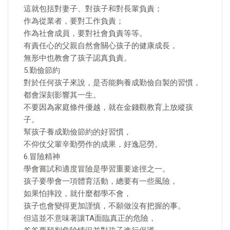
這就包括對妻子、對孩子和對長輩負責；
作為從業者，要對工作負責；
作為社會成員，要對社會負責等等。
有責任心的父親自然會關心孩子的健康成長，
無形中也教會了孩子認真負責。
5.勤儉節約
對於任何孩子來說，是否能夠養成勤儉自製的習慣，
都會深刻影響其一生。
不要因為家庭條件優越，就在金錢觀教育上放縱孩
子。
幫孩子養成勤儉節約的好習慣，
不仰仗父輩辛勤勞作的成果，好逸惡勞。
6.冒險精神
學會嘗試和適度冒險是學習重要途徑之一。
孩子要學會一項體育活動，總要有一些風險，
如果怕摔跤，就什麼都學不會，
孩子也會變得更加謹慎，不願做沒有把握的事。
但這並不意味著讓TA面臨真正的危險，