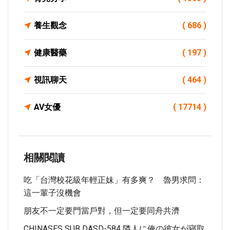
養生觀念
( 686 )
健康醫藥
( 197 )
視訊聊天
( 464 )
AV女優
( 17714 )
相關閱讀
吃「台灣校花級年輕正妹」有多爽？ 魯男求問：
這一輩子沒機會
朋友不一定要門當戶對，但一定要同舟共濟
CHINASES SUB DASD-584 隣人に俺の彼女が寝取