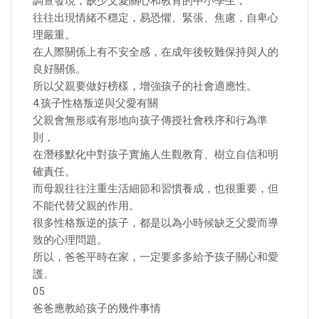
調查發現，缺少父愛關心和教育的中小學生，
往往出現情緒不穩定，易恐懼、緊張、焦慮，自卑心
理嚴重。
在人際關係上有不安全感，在成年後較難保持與人的
良好關係。
所以父親要做好榜樣，增強孩子的社會適應性。
4.孩子性格叛逆與父愛有關
父親會無形或有形地向孩子傳授社會秩序和行為準
則，
在潛移默化中對孩子實施人生觀教育、樹立自信和明
確責任。
而母親往往注重生活細節和習慣養成，也很重要，但
不能代替父親的作用。
很多性格叛逆的孩子，都是以為小時候缺乏父愛而導
致的心理問題。
所以，爸爸平時在家，一定要多多給予孩子關心和愛
護。
05
爸爸應教給孩子的幾件事情