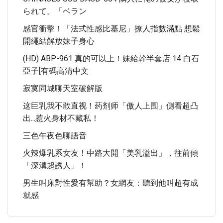
られて。「ベラン
感官衝擊！「法式性感比基尼」撩人指數滿點 想鬆
開繩結解放妹子身心
(HD) ABP-961 真的可以上！妹給幹半套店 14 白石
亞子[有碼高清中文
寂寞同城聊天室破解版
这巨乳我不敢直视！药剂师「傲人上围」侧看超凸
出...惹火身材不藏私！
三色午夜色聊語音
火辣爆乳系女友！中路大開「美乳溢出」，往前傾
「深溝超誘人」！
男生叫床對性愛有幫助？女網友：聽到他叫超有成
就感