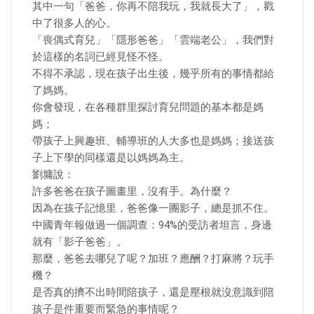
其中一句「爸爸，你再不陪我玩，我就長大了」，戳
中了很多人的心。
「喪偶式育兒」「隱形爸爸」「雲端老公」，我們對
於這樣的名詞已經見怪不怪。
不得不承認，現在孩子出生後，幾乎所有的事情都給
了媽媽。
你會發現，在各種群里探討育兒問題的基本都是媽
媽；
帶孩子上興趣班、輔導班的人大多也是媽媽；接送孩
子上下學的同樣還是以媽媽為主。
劉墉說：
許多爸爸在孩子圖畫里，沒有手。為什麼？
因為在孩子記憶里，爸爸像一團影子，總是抓不住。
中國青年報做過一個調查：94%的受訪者坦言，身邊
就有「影子爸爸」。
那麼，爸爸去哪兒了呢？加班？應酬？打麻將？玩手
機？
是否真的擠不出時間陪孩子，還是壓根就沒意識到陪
孩子是件重要而緊急的事情呢？