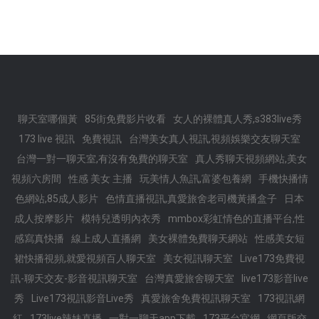
聊天室哪個黃
85街免費影片收看
女人的裸體真人秀,s383live秀
173 live 視訊
免費視訊
台灣美女真人視訊,視頻娛樂交友聊天室
台灣一對一聊天室,有沒有免費的聊天室
真人秀聊天視頻網站,美女
視頻六房間
性感 美女 主播
玩美情人魚訊,富婆包養網
手機快播情
色網站,85成人影片
色情直播視訊,真愛旅舍老司機黃播盒子
日本
成人按摩影片
模特兒透明內衣秀
mmbox彩虹情色的直播平台,性
感寫真快播
線上成人直播網
美女裸體免費聊天網站
性感美女短
裙快播視頻,就愛視頻百人聊天室
美女視訊聊天室
Live173免費視
訊-聊天交友-影音視訊聊天室
台灣真愛旅舍聊天室
live173影音live
秀
Live173視訊影音Live秀
真愛旅舍免費視訊聊天室
173視訊網
紅
173live辣妹直播
一對一聊天app下載
173平台官網
網頁版交