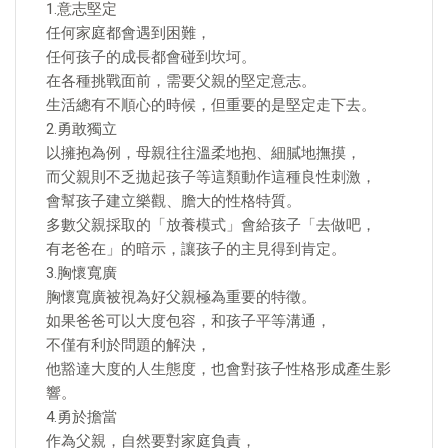
1.意志堅定
任何家庭都會遇到困難，
任何孩子的成長都會碰到坎坷。
在各種挑戰面前，需要父親的堅定意志。
生活總有不順心的時候，但重要的是堅定走下去。
2.勇敢獨立
以擁抱為例，母親往往溫柔地抱、細膩地撫摸，
而父親則不乏拋起孩子等這類動作這種良性刺激，
會幫孩子建立樂觀、膽大的性格特質。
多數父親採取的「放養模式」會給孩子「去做吧，
有老爸在」的暗示，讓孩子的主見得到肯定。
3.胸懷寬廣
胸懷寬廣被視為好父親極為重要的特徵。
如果爸爸可以大度包容，和孩子平等溝通，
不僅有利於問題的解決，
他豁達大度的人生態度，也會對孩子性格形成產生影
響。
4.勇於擔當
作為父親，自然要對家庭負責，