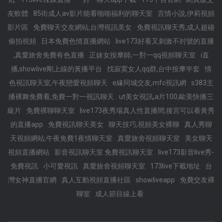
友軟體
85街成人av影片能看啪啪福利的聊天室
言情小說,伊莉視頻
影片區
免費聊天交友網站,台灣視訊美女
免費視訊聊天秀,成人超碰
偷拍視頻
日本免費色情直播網站
live173好看又刺激不封號的直播
,真愛旅舍免費有色直播
正妹女按摩師,一對一qq視頻聊天室
i直
播,showlive剛上線的黃播平台
找寂寞女人qq群,台中按摩半套
情
色視訊聊天室,午夜戀愛視頻聊天
e緣同城交友,mfc視訊網
s383主
播裸舞免費看,免費一對一視訊聊天
ut美女視訊,a片100,歐美快播三
級片
免費裸聊聊天室
live173夜秀場真人性直播間,後宮可以看黃秀
的直播app
免費視訊聊天美女
聊天技巧,視頻美女裸聊
真人秀聊
天視頻網站,午夜免費1夜情聊天室
真愛旅舍視頻聊天室
美女聊天
視頻直播網站
影音視訊聊天室 免費視訊聊天室
live173影音live秀-
免費視訊
小可愛視訊
真愛旅舍視頻聊天室
173live下載地址
台
灣女神直播官網
真人互動視頻直播社區
showliveapp
免費交友裸
聊室
成人節目線上看