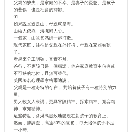
父親的缺失，是家庭的不幸、是妻子的憂愁、是孩子
的悲傷，也是社會的抑鬱。
01
如果說父親是山，母親就是海。
山給人依靠，海撫慰人心。
一個家，由爸爸媽媽一起打造。
現代家庭，往往是父親在外打拚，母親在家照看孩
子。
看起來分工明確，其實不然。
爸爸，不應該只是一個稱謂，他在家庭教育中佔有或
不可缺的地位，且無可替代。
美國著名心理學家格爾迪說，
父親是一種奇特的存在， 對培養孩子有一種特別的力
量。
男人較女人來講，更具冒險精神、探索精神、寬容精
神、求知精神。
這些特點，會淋漓盡致地體現在對孩子的教育上。
然而，據調查，高達80%的爸爸，每天陪伴孩子不足
一小時。