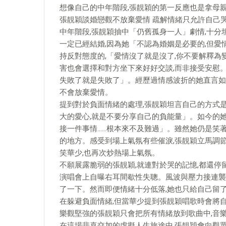
想像自己的中年階段,張靚穎的第一反應也是拿母親
張靚穎談婚戀觀不放棄愛情 疏解情緒只允許自己
中年階段,張靚穎抽中「仍舊孤身一人」劇情,十分
一定已經結婚,因為她「不認為婚姻是必要的,但愛
持反對態度的,「愛情沒了就是沒了,你不要解釋為
害也會選擇和對方坐下來好好交談,而非接受安慰。
失敗了就是失敗了」。經歷過情感波折的她直言如
不會放棄愛情。
提到對於負面情緒的處理,張靚穎坦言自己的方式是
大的愛心,就是不要分享自己的負能量」。如今的她
接一件事情……根本來不及難過」。雖然她仍是笑
的地方。感受到場上氣氛有些催淚,張靚穎立馬調節
笑華少,也再次炒熱場上氣氛。
不願展露脆弱的張靚穎,就連對於哭的記憶,都還停留
演唱會上自曝右耳間歇性失聰。風波與壓力接連襲
了一下。然而即便情緒十分低落,她也只給自己留
在躲避負面情緒,但當華少提到張靚穎唱歌時會將
樂觀堅強的張靚穎只會把所有情緒放到歌曲中,音
在這場悲喜交加的虛擬人生旅途中,張靚穎會向觀