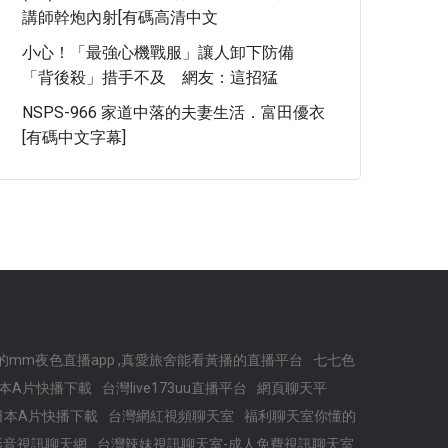
講師幹炮內射[有碼高清中文
小心！「最強心機戰服」讓人卸下防備
「背後殺」措手不及 網友：這招猛
NSPS-966 家道中落的夫妻生活．富田優衣
[有碼中文字幕]
的mm夜色直播app ,真愛旅舍能看黃播的直播平台
七七色
本A片快播下載
台灣live173uu直播平台
網頁聊天平
,日本A片快播下載
台灣網紅視頻聊天室
福利聊天室你懂的
ve影音視訊聊天網
台灣辣妹視訊聊天室-成人免費視訊聊天室