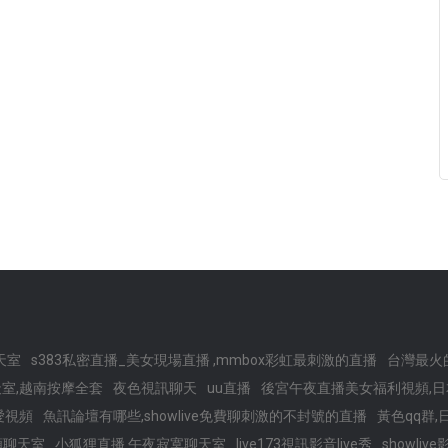
天室
s383私密直播_美女現場直播 ,mmbox彩虹最刺激的直播
台灣最火
室,越南按摩全套
夜色視訊聊天
uu直播
後宮午夜直播美女福利視頻,日
愛視頻
魚訊論壇有哪些,showlive免費聊刺激的不封號的直播
黃色qq群
頻聊天室
小狐狸直播 午夜寂寞聊天室
live173視訊影音live秀
showli