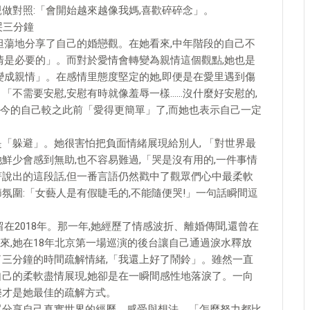
做對照:「會開始越來越像我媽,喜歡碎碎念」。
哭三分鐘
坦蕩地分享了自己的婚戀觀。在她看來,中年階段的自己不
情是必要的」。而對於愛情會轉變為親情這個觀點,她也是
變成親情」。在感情里態度堅定的她,即便是在愛里遇到傷
「不需要安慰,安慰有時就像羞辱一樣……沒什麼好安慰的,
今的自己較之此前「愛得更簡單」了,而她也表示自己一定
「躲避」。她很害怕把負面情緒展現給別人, 「對世界最
鮮少會感到無助,也不容易難過,「哭是沒有用的,一件事情
著說出的這段話,但一番言語仍然戳中了觀眾們心中最柔軟
氛圍:「女藝人是有假睫毛的,不能隨便哭!」一句話瞬間逗
在2018年。那一年,她經歷了情感波折、離婚傳聞,還曾在
來,她在18年北京第一場巡演的後台讓自己通過淚水釋放
了三分鐘的時間疏解情緒,「我還上好了鬧鈴」。雖然一直
自己的柔軟盡情展現,她卻是在一瞬間感性地落淚了。一向
樂才是她最佳的疏解方式。
眾分享自己真實世界的經歷、感受與想法。「怎麼努力都比