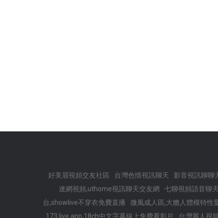
好美眉視頻交友社區
台灣色情視訊聊天
影音視訊聊聊
迷網視頻,uthome視訊聊天交友網
七聊視頻語音聊天
台,showlive不穿衣免費直播
微風成人區,大膽人體模特性
173 live app,18ch中文字幕線上免費看影片
台灣麗人視