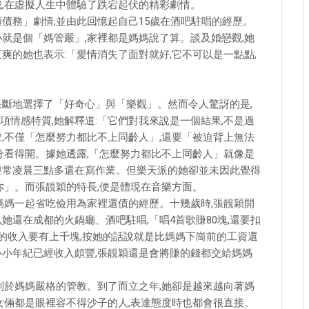
戲,在虛擬人生中體驗了跌宕起伏的精彩劇情。
債務」劇情,並由此回憶起自己15歲在酒吧駐唱的經歷。
就是個「媽管嚴」,家裡都是媽媽說了算。談及婚戀觀,她
爽的她也表示:「愛情消失了面對就好,它不可以是一點點,
果斷地選擇了「好奇心」與「樂觀」。然而令人驚訝的是,
情感特質,她解釋道:「它們對我來說是一個結果,不是過
,不僅「怎麼努力都比不上同齡人」,還要「被迫背上無法
分看得開。據她透露,「怎麼努力都比不上同齡人」就像是
經常凌晨三點多還在寫作業。但樂天派的她卻並未因此覺得
你」。而張靚穎的特長,便是體現在音樂方面。
媽媽一起省吃儉用為家裡還債的經歷。十幾歲時,張靚穎開
她還在成都的火鍋廳、酒吧駐唱,「唱4首歌賺80塊,還要扣
月的收入要有上千塊,按她的話說就是比媽媽下崗前的工資還
小小年紀已經收入頗豐,張靚穎還是會將賺的錢都交給媽媽
制於媽媽嚴格的管教。到了而立之年,她卻是越來越向著媽
女倆都是眼裡容不得沙子的人,表達態度時也都會很直接。