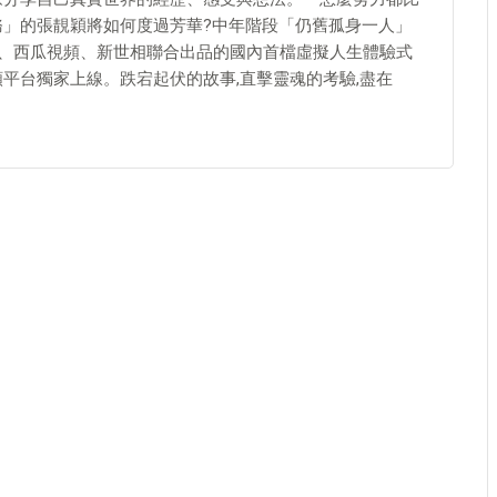
務」的張靚穎將如何度過芳華?中年階段「仍舊孤身一人」
條、西瓜視頻、新世相聯合出品的國內首檔虛擬人生體驗式
平台獨家上線。跌宕起伏的故事,直擊靈魂的考驗,盡在