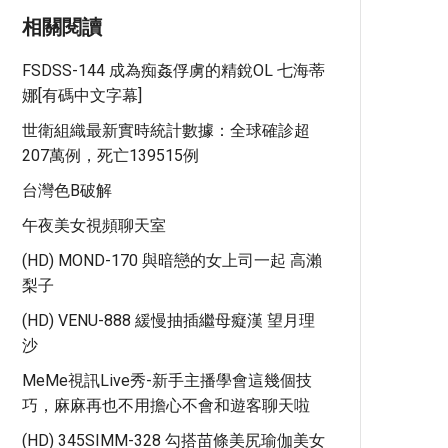
相關閱讀
FSDSS-144 成為痴姦俘虜的精銳OL 七海蒂
娜[有碼中文字幕]
世衛組織最新實時統計數據：全球確診超
207萬例，死亡139515例
台灣色b破解
午夜美女視頻聊天室
(HD) MOND-170 與暗戀的女上司一起 高瀨
梨子
(HD) VENU-888 緩慢抽插繼母癡漢 望月理
沙
MeMe視訊live秀-新手主播學會這幾個技
巧，麻麻再也不用擔心不會和遊客聊天啦
(HD) 345SIMM-328 勾搭苗條美尻瑜伽美女