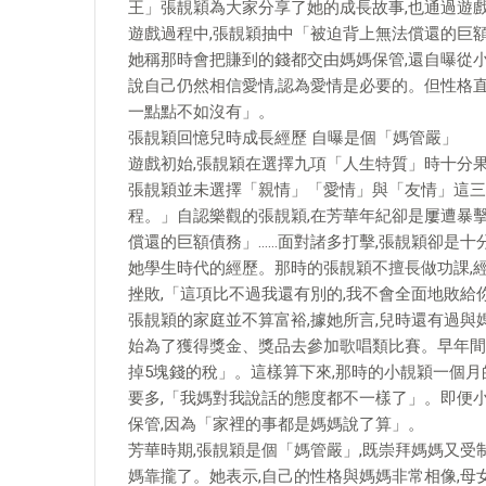
王」張靚穎為大家分享了她的成長故事,也通過遊
遊戲過程中,張靚穎抽中「被迫背上無法償還的巨額
她稱那時會把賺到的錢都交由媽媽保管,還自曝從小
說自己仍然相信愛情,認為愛情是必要的。但性格直
一點點不如沒有」。
張靚穎回憶兒時成長經歷 自曝是個「媽管嚴」
遊戲初始,張靚穎在選擇九項「人生特質」時十分
張靚穎並未選擇「親情」「愛情」與「友情」這三項
程。」自認樂觀的張靚穎,在芳華年紀卻是屢遭暴擊
償還的巨額債務」……面對諸多打擊,張靚穎卻是十
她學生時代的經歷。那時的張靚穎不擅長做功課,
挫敗,「這項比不過我還有別的,我不會全面地敗給
張靚穎的家庭並不算富裕,據她所言,兒時還有過與
始為了獲得獎金、獎品去參加歌唱類比賽。早年間,
掉5塊錢的稅」。這樣算下來,那時的小靚穎一個
要多,「我媽對我說話的態度都不一樣了」。即便
保管,因為「家裡的事都是媽媽說了算」。
芳華時期,張靚穎是個「媽管嚴」,既崇拜媽媽又受
媽靠攏了。她表示,自己的性格與媽媽非常相像,母