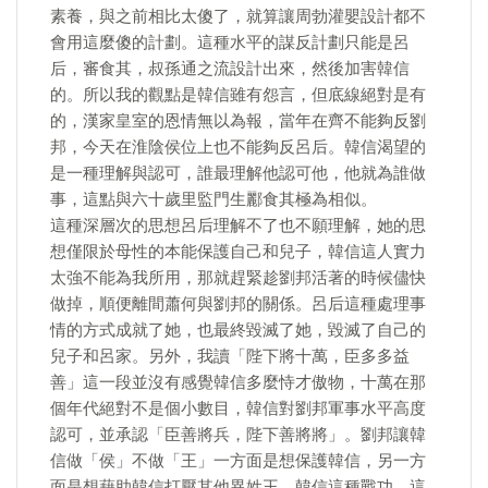
素養，與之前相比太傻了，就算讓周勃灌嬰設計都不
會用這麼傻的計劃。這種水平的謀反計劃只能是呂
后，審食其，叔孫通之流設計出來，然後加害韓信
的。所以我的觀點是韓信雖有怨言，但底線絕對是有
的，漢家皇室的恩情無以為報，當年在齊不能夠反劉
邦，今天在淮陰侯位上也不能夠反呂后。韓信渴望的
是一種理解與認可，誰最理解他認可他，他就為誰做
事，這點與六十歲里監門生酈食其極為相似。
這種深層次的思想呂后理解不了也不願理解，她的思
想僅限於母性的本能保護自己和兒子，韓信這人實力
太強不能為我所用，那就趕緊趁劉邦活著的時候儘快
做掉，順便離間蕭何與劉邦的關係。呂后這種處理事
情的方式成就了她，也最終毀滅了她，毀滅了自己的
兒子和呂家。另外，我讀「陛下將十萬，臣多多益
善」這一段並沒有感覺韓信多麼恃才傲物，十萬在那
個年代絕對不是個小數目，韓信對劉邦軍事水平高度
認可，並承認「臣善將兵，陛下善將將」。劉邦讓韓
信做「侯」不做「王」一方面是想保護韓信，另一方
面是想藉助韓信打壓其他異姓王。韓信這種戰功，這