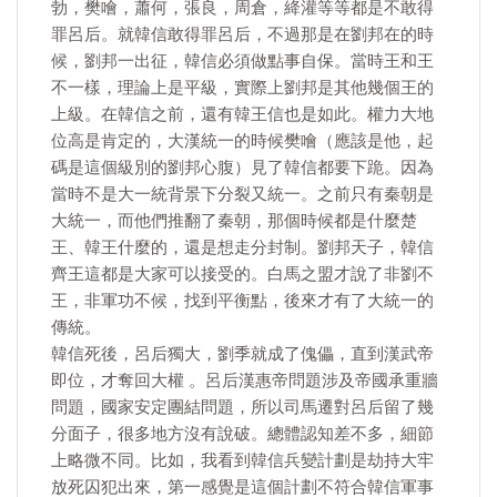
勃，樊噲，蕭何，張良，周倉，絳灌等等都是不敢得
罪呂后。就韓信敢得罪呂后，不過那是在劉邦在的時
候，劉邦一出征，韓信必須做點事自保。當時王和王
不一樣，理論上是平級，實際上劉邦是其他幾個王的
上級。在韓信之前，還有韓王信也是如此。權力大地
位高是肯定的，大漢統一的時候樊噲（應該是他，起
碼是這個級別的劉邦心腹）見了韓信都要下跪。因為
當時不是大一統背景下分裂又統一。之前只有秦朝是
大統一，而他們推翻了秦朝，那個時候都是什麼楚
王、韓王什麼的，還是想走分封制。劉邦天子，韓信
齊王這都是大家可以接受的。白馬之盟才說了非劉不
王，非軍功不候，找到平衡點，後來才有了大統一的
傳統。
韓信死後，呂后獨大，劉季就成了傀儡，直到漢武帝
即位，才奪回大權 。呂后漢惠帝問題涉及帝國承重牆
問題，國家安定團結問題，所以司馬遷對呂后留了幾
分面子，很多地方沒有說破。總體認知差不多，細節
上略微不同。比如，我看到韓信兵變計劃是劫持大牢
放死囚犯出來，第一感覺是這個計劃不符合韓信軍事