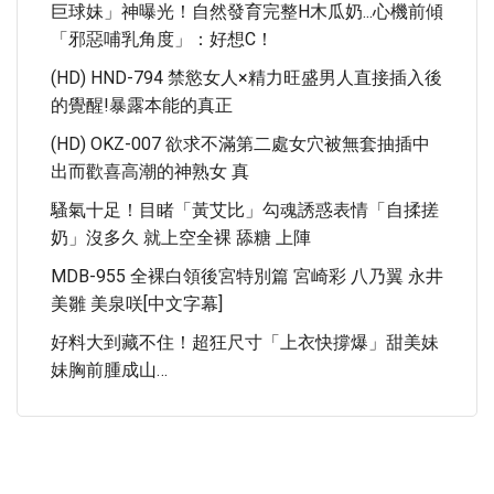
巨球妹」神曝光！自然發育完整H木瓜奶...心機前傾
「邪惡哺乳角度」：好想C！
(HD) HND-794 禁慾女人×精力旺盛男人直接插入後
的覺醒!暴露本能的真正
(HD) OKZ-007 欲求不滿第二處女穴被無套抽插中
出而歡喜高潮的神熟女 真
騷氣十足！目睹「黃艾比」勾魂誘惑表情「自揉搓
奶」沒多久 就上空全裸 舔糖 上陣
MDB-955 全裸白領後宮特別篇 宮崎彩 八乃翼 永井
美雛 美泉咲[中文字幕]
好料大到藏不住！超狂尺寸「上衣快撐爆」甜美妹
妹胸前腫成山…