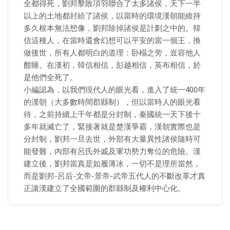
全都得死，劉邦擊敗項羽聯合了太多諸侯，天下一半
以上的土地都封給了諸侯，以當時的環境漢朝能維持
多久根本無法想像，劉邦除掉諸侯是計劃之中的。韓
信這種人，在當時還會幻想可以平安的當一個王，換
做後世，所有人都明白的道理：卧榻之旁，豈容他人
酣睡。在漢初，韓信相信，彭越相信，英布相信，於
是他們全死了。
小編認為，以我們現代人的眼光看，進入了統一400年
的漢朝（大多數時間郡縣制），但以當時人的眼光看
待，之前持續上千年都是分封制，秦國統一天下後十
多年就滅亡了，緊接著就是楚漢爭霸，漢朝實際也是
分封制，劉邦一旦去世，外部有大量異性諸侯隨時可
能發難，內部有呂氏外戚及軍功勢力奪位的危險。漢
建立後，劉邦當真是如履薄冰，一切不是理所當然，
而是劉邦-呂后-文帝-景帝-武帝五代人的不斷改革才真
正讓漢建立了全國範圍的郡縣制及權利中心化。