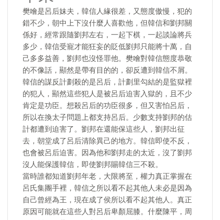
樊噲是呂后妹夫，韓信人緣很差，又態度傲慢，犯的
錯不少，朝中上下沒什麼人喜歡他，但韓信和劉邦關
係好，經常跟隨劉邦左右，一起下棋，一起談論將兵
多少，韓信受寵才能狂妄的貶低劉邦只能將十萬，自
己多多益善，劉邦也沒怪罪他。樊噲對韓信態度恭敬
的不像話，顯然是帶有目的的，卻反遭到韓信不屑。
韓信的謀反計劃殺的是呂后，計劃里勾結的是監獄裡
的犯人，顯然這些犯人是被呂后迫害入獄的，且不少
肯定是功臣。想殺呂后的功臣很多，但又害怕呂后，
所以在換太子問題上都支持呂后。少數支持劉邦的估
計都遭到迫害了。劉邦在還能保這些人，劉邦出征
去，朝堂成了呂后清除異己的地方。韓信即使不反，
也會被呂后迫害。因為他和劉邦走的太近，沒了劉邦
沒人能保護韓信，即使劉邦賜韓信三不殺。
當時誰都知道劉邦年老，大限將至，權力真正掌握在
呂氏集團手裡，韓信之所以看不起其他人未必是因為
自己曾經為王，現在成了侯所以看不起其他人。真正
原因可能就在這些人對呂后卑顏屈膝。什麼陳平，周