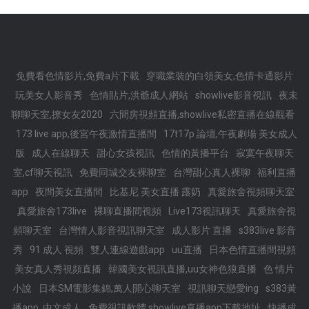
免費看色情影片,免費a片下載
穿職業裝的白領美女,色情卡通影片
玩美女人影音秀
色情貼片,洪爺成人網站
showlive影音視訊
夜未
聊聊天室,撩女友2020
六間房視頻直播,showlive私密直播在線觀看
173 live app,後宮午夜激情直播間
17t17p 論壇,午夜劇場 美女成人
版
成人在線聊天
甜心女孩視訊
色情的黃播平台
寂寞午夜聊天
室,cf聊天視訊
免費同城交友裸聊室
台灣甜心真人裸聊
福利直播
app
夜間美女直播間
比基尼 美女直播 露奶
真愛旅舍視頻聊天室
真愛旅舍173live
裸聊直播間視頻
Live173視訊聊天
真愛旅舍視
頻聊天室
台灣情人影音視訊聊天室
成人影片 直播
s383live 影音
秀
91 成人 視頻
雙人連線遊戲app
uu直播
日本色情直播間視頻
美女真人秀視頻直播
韓國美女視訊直播,uu女神色狼直播
色 情片
小說
日本SM電影集錦,萬人開心聊天室
視訊聊天戀愛ing
s383黃
播app ,中文成人
免費視訊軟體,showlive直播app下載地址
快播成