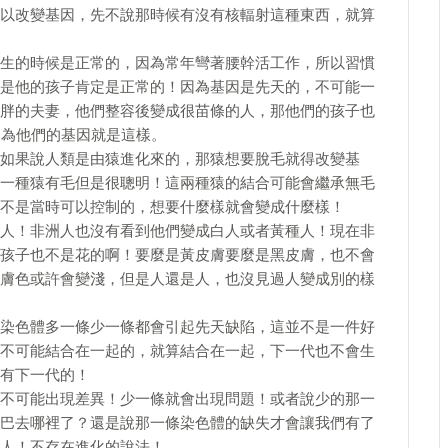
以改變基因，先不說那時候有沒有核輻射這種東西，就算
生的時候是正常的，因為常年彎著腰幹活工作，所以習慣
是他的孩子肯定是正常的！因為基因是先天的，不可能一
胖的夫妻，他們整容後變成很苗條的人，那他們的孩子也
因為他們的基因就是這樣。
如果說人類是由猿進化來的，那猿想要脫毛就得改變基
一種猿有毛但是很聰明！這兩種猿的結合可能會繼承無毛
不是當時可以控制的，想要什麼樣就會變成什麼樣！
人！非洲人也沒有看到他們變成白人或者黃種人！現在非
孩子也不是花的啊！要麼是黃皮膚要麼是黑皮膚，也不會
膚色或許會變淺，但是人還是人，也沒見過人變成別的樣
染色體多一條少一條都會引起先天缺陷，這並不是一件好
不可能結合在一起的，就算結合在一起，下一代也不會生
有下一代的！
不可能出現差異！少一條就會出現問題！或者說少的那一
巴去哪裡了？還是說那一條染色體的缺失才會讓我們有了
人！不存在進化的說法！