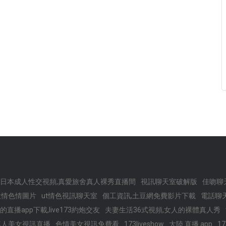
日本成人性交視頻,真愛旅舍真人裸秀直播間
視訊聊天室破解版
佳吻聊
激情色情圖片
ut情色視訊聊天室
個工資訊,土豆網免費影片下載
電話聊
直播app下載,live173約炮交友
夫妻生活36式視頻,女人的裸體真人秀
真人美女視訊直播
色情美女視訊免費看
173liveshow
大陸 直播 app
1