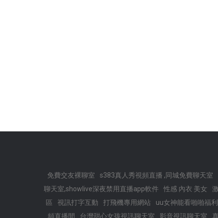
免費交友裸聊室
s383真人秀視頻直播 ,同城免費聊天室
聊天室,showlive深夜禁用直播app軟件
性感 內衣 美女
區
視訊打字互動
打飛機專用網站
uu女神能看啪啪福利的
頻直播間
台灣甜心女孩視訊聊天室
影音視訊聊天室