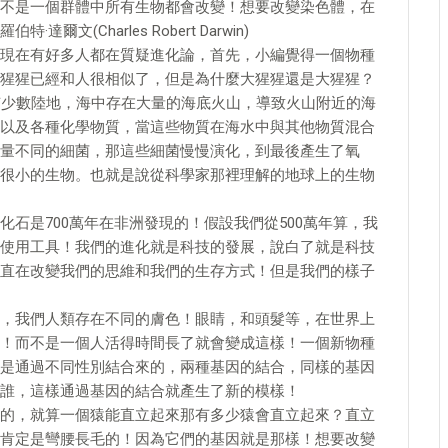
不是一個群體中所有生物都會改變！想要改變染色體，在
爾文(Charles Robert Darwin)
現在有好多人都在質疑進化論，首先，小編覺得一個物種
猩猩已經和人很相似了，但是為什麼大猩猩還是大猩猩？
有少數陸地，海中存在大量的海底火山，導致火山附近的海
以及各種化學物質，當這些物質在海水中與其他物質混合
量不同的細菌，那這些細菌慢慢演化，到最後產生了氧
很小的生物。也就是說從科學家那裡理解的地球上的生物
石是700萬年在非洲發現的！假設我們從500萬年算，我
使用工具！我們的進化就是科技的發展，說白了就是科技
直在改變我們的思維和我們的生存方式！但是我們的樣子
，我們人類存在不同的膚色！眼睛，和頭髮等，在世界上
！而不是一個人活得時間長了就會變成這樣！一個新物種
是通過不同性別結合來的，兩種基因的結合，同樣的基因
誰，這樣通過基因的結合就產生了新的模樣！
的，就算一個猿能直立起來那有多少猿會直立起來？直立
肯定是彎腰長毛的！因為它們的基因就是那樣！想要改變