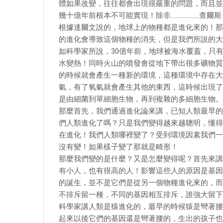
體如果改變，往往都會出現很嚴重的問題，而且並
幾十億年前根本不可能實現！除非……………….查爾斯·羅伯特·達
根據達爾文說的，地球上的物種都是進化來的！那
的進化會導致這個物種的消失，但是我們所說的大
如科學家所說，30億年前，地球被海水覆蓋，只
水變熱！同時火山的噴發會從地下帶出很多礦物質
的時候就會產生一種新的環境，這種環境中存在大
氣，有了氧氣就會產生其他的東西，這時候出現了
是由細菌到單細胞生物，再到複雜的多細胞生物。
那麼首先，我們通過進化論來講，已知人類最早的化
們人類進化了嗎？只是我們變得越來越聰明，懂得
在進化！我們人類哪裡變了？受到環境因素我們一
沒有變！如果樣子變了那就是畸形！
那麼我們變的是什麼？又是怎麼變得呢？首先來講
有小人，也有很高的人！影響這些人的原因是基因
的誕生，並不是它們是從另一個物種進化來的，而
不排斥留一種，不同的基因相互排斥，誰強大留下
科學家講人類是猿進化的，最早的時候猿是彎著腰
起來以後它們的基因還是彎著腰的，生出的孩子也