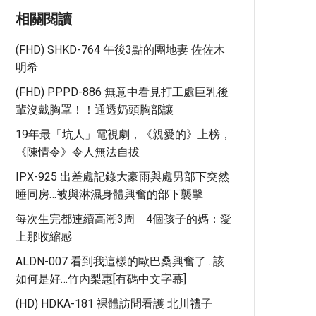
相關閱讀
(FHD) SHKD-764 午後3點的團地妻 佐佐木
明希
(FHD) PPPD-886 無意中看見打工處巨乳後
輩沒戴胸罩！！通透奶頭胸部讓
19年最「坑人」電視劇，《親愛的》上榜，
《陳情令》令人無法自拔
IPX-925 出差處記錄大豪雨與處男部下突然
睡同房…被與淋濕身體興奮的部下襲擊
每次生完都連續高潮3周 4個孩子的媽：愛
上那收縮感
ALDN-007 看到我這樣的歐巴桑興奮了…該
如何是好…竹內梨惠[有碼中文字幕]
(HD) HDKA-181 裸體訪問看護 北川禮子