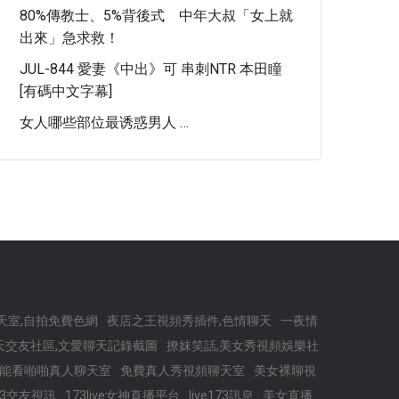
80%傳教士、5%背後式 中年大叔「女上就
出來」急求救！
JUL-844 愛妻《中出》可 串刺NTR 本田瞳
[有碼中文字幕]
女人哪些部位最诱惑男人 …
天室,自拍免費色網
夜店之王視頻秀插件,色情聊天
一夜情
天交友社區,文愛聊天記錄截圖
撩妺笑話,美女秀視頻娛樂社
能看啪啪真人聊天室
免費真人秀視頻聊天室
美女裸聊視
73交友視訊
173live女神直播平台
live173訊息
美女直播