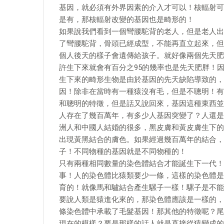
基因，就必須有外界因素的介入才可以！核輻射可
是有，那核輻射改變的基因也是畸形的！
如果說我們看到一個彎腰駝背的老人，但是老人出
了彎腰駝背，骨頭已經成型，不能再直立起來，但
個人後天的樣子會遺傳給孩子。就好像兩個先天肥
許生下來就會有百分之95的幾率也是先天肥胖！
生下來的畸形生物是由於基因的先天缺陷導致的，
因！除非在當時有一種猿沒有毛，但是不聰明！有
和聰明的特徵，但是話又說回來，基因這種東西並
人存在了幾百萬年，有多少人基因突變了？人還是
洲人和中國人結婚的很多，黑皮膚和黃皮膚生下的
出現黃黑結合的膚色。如果經過幾百萬年的結合，
子！不同物種的基因就是不同物種的！
只有兩種相同數量的染色體結合才能誕生下一代！
事！人的染色體比猿類要少一條，這樣的染色體是
育的！就像馬和驢結合產生騾子一樣！騾子是不能
要說人類是猿進化來的，那染色體應該是一樣的，
條染色體中承載了毛髮基因！那其他的特徵呢？尾
現在的模樣？要是那樣的話人就是直接從猿變成的